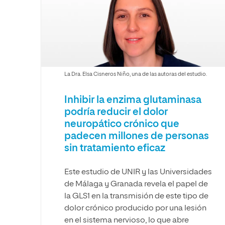
Diseño
Ingeniería y Tecnología
Ciencias P
Escuela de Humanidades
Ofici
Ciencias de la Salud
Diseño
Internacio
Inter
Normas de Organización y
Ciencias Sociales
Ciencias de la Salud
Funcionamiento
Humanidades
Ciencias Sociales
Artes
Humanidades
La Dra. Elsa Cisneros Niño, una de las autoras del estudio.
Música
Artes
Inhibir la enzima glutaminasa
Música
podría reducir el dolor
neuropático crónico que
padecen millones de personas
sin tratamiento eficaz
Este estudio de UNIR y las Universidades
de Málaga y Granada revela el papel de
la GLS1 en la transmisión de este tipo de
dolor crónico producido por una lesión
en el sistema nervioso, lo que abre