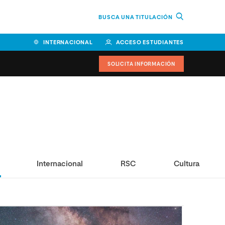
BUSCA UNA TITULACIÓN
INTERNACIONAL
ACCESO ESTUDIANTES
SOLICITA INFORMACIÓN
Facultad de Ciencias de la
Educación y Humanidades
Facultad de Ciencias de la
Salud
Internacional
RSC
Cultura
Facultad de Economía y
Empresa
Escuela Superior de Ingeniería
y Tecnología (ESIT)
Facultad de Derecho