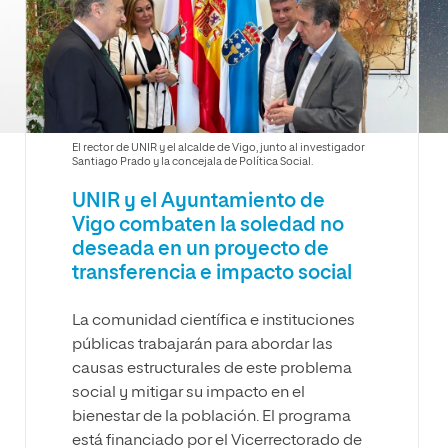
olíticas y Relaciones
Acceso universitario para
na de Movilidad
nales
mayores
nacional
El rector de UNIR y el alcalde de Vigo, junto al investigador
Santiago Prado y la concejala de Política Social.
UNIR y el Ayuntamiento de
Vigo combaten la soledad no
deseada en un proyecto de
transferencia e impacto social
La comunidad científica e instituciones
públicas trabajarán para abordar las
causas estructurales de este problema
social y mitigar su impacto en el
bienestar de la población. El programa
está financiado por el Vicerrectorado de