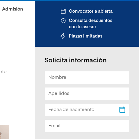
Facultad de Artes y Ciencias
Admisión
Convocatoria abierta
Sociales
Consulta descuentos
Escuela de Doctorado
con tu asesor
Plazas limitadas
Solicita información
nte