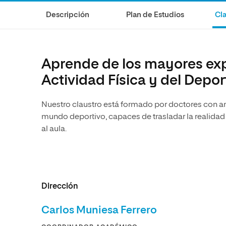
Diseño
Ingeniería y Tecnología
Ciencias P
Escuela de Humanidades
Ofici
Descripción
Plan de Estudios
Cla
Ciencias de la Salud
Diseño
Internacio
Inter
Normas de Organización y
Ciencias Sociales
Ciencias de la Salud
Funcionamiento
Humanidades
Ciencias Sociales
Aprende de los mayores expe
Artes
Humanidades
Actividad Física y del Depor
Música
Artes
Nuestro claustro está formado por doctores con am
Música
mundo deportivo, capaces de trasladar la realidad 
al aula.
Dirección
Carlos Muniesa Ferrero