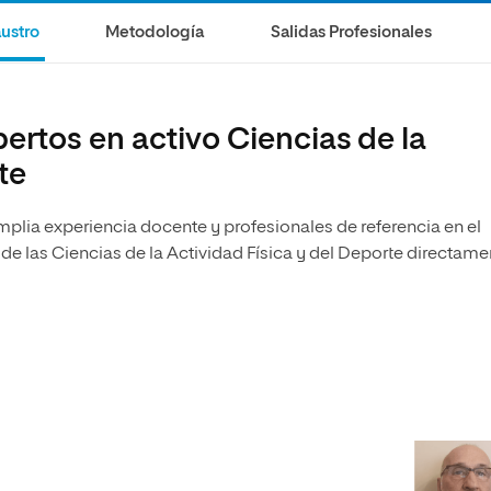
olíticas y Relaciones
Acceso universitario para
na de Movilidad
ustro
Metodología
Salidas Profesionales
nales
mayores
nacional
rtos en activo Ciencias de la
te
plia experiencia docente y profesionales de referencia en el
de las Ciencias de la Actividad Física y del Deporte directame