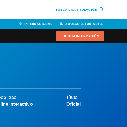
BUSCA UNA TITULACIÓN
INTERNACIONAL
ACCESO ESTUDIANTES
SOLICITA INFORMACIÓN
Facultad de Ciencias de la
Educación y Humanidades
Facultad de Ciencias de la
Salud
Facultad de Economía y
dalidad
Título
Empresa
line interactivo
Oficial
Escuela Superior de Ingeniería
y Tecnología (ESIT)
Facultad de Derecho