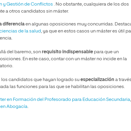
ón
y Gestión de Conflictos
. No obstante, cualquiera de los dos
nte a otros candidatos sin máster.
a diferencia
en algunas oposiciones muy concurridas. Destac
ciencias de la salud
, ya que en estos casos un máster es útil pa
encia.
allá del baremo, son
requisito indispensable
para que un
siciones. En este caso, contar con un máster no incide en la
atorio.
lo los candidatos que hayan logrado su
especialización
a travé
da las funciones para las que se habilitan las oposiciones.
ter en Formación del Profesorado para Educación Secundaria
 en Abogacía
.