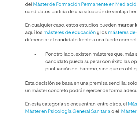
del
Máster de Formación Permanente en Mediaci
candidatos partiría de una situación de ventaja fre
En cualquier caso, estos estudios pueden
marcar l
aquí los
másteres de educación
y los
másteres de 
diferenciar al candidato frente a una fuerte compet
Por otro lado, existen másteres que, más 
candidato pueda superar con éxito las opo
puntuación del baremo, sino que es oblig
Esta decisión se basa en una premisa sencilla: so
un máster concreto podrán ejercer de forma adecua
En esta categoría se encuentran, entre otros, el
Más
Máster en Psicología General Sanitaria
o el
Máster