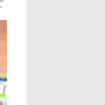
ner
as