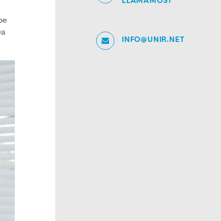
LLAMAMOS?
be
ea
INFO@UNIR.NET