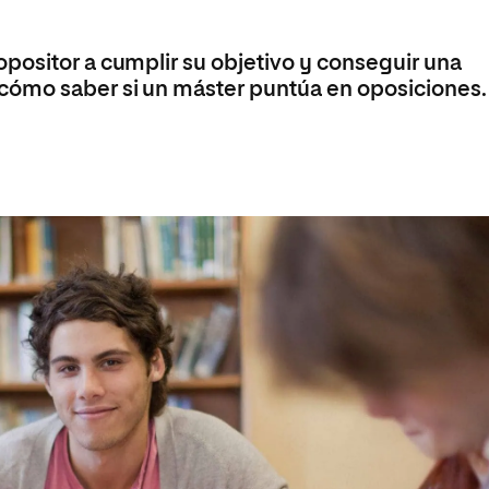
Máster Universitario en Psicopedagogía
olíticas y Relaciones
Acceso universitario para
na de Movilidad
nales
mayores
nacional
Máster Universitario en Atención Temprana y
positor a cumplir su objetivo y conseguir una
Desarrollo Infantil
cómo saber si un máster puntúa en oposiciones.
Máster Universitario en Enseñanza de Español
como Lengua Extranjera (ELE)