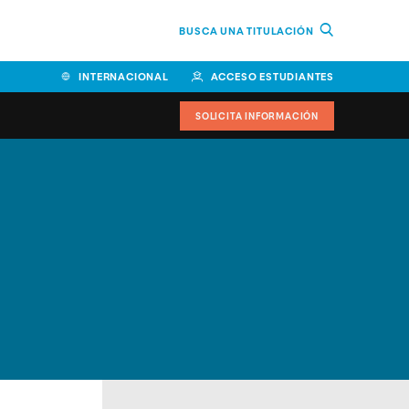
BUSCA UNA TITULACIÓN
INTERNACIONAL
ACCESO ESTUDIANTES
SOLICITA INFORMACIÓN
Facultad de Ciencias de la
Educación y Humanidades
Facultad de Ciencias de la
Salud
Facultad de Economía y
Empresa
Escuela Superior de Ingeniería
y Tecnología (ESIT)
Facultad de Derecho