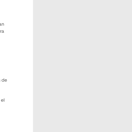
an
ra
s de
, el