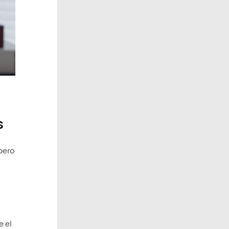
s
 pero
 el