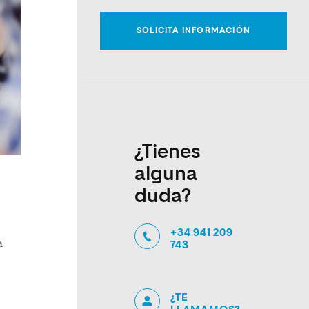
¿Tienes
alguna
duda?
+34 941 209
a
743
¿TE