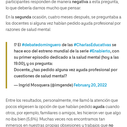
participantes responden de manera
negativa
a esta pregunta,
lo que debería darnos mucho que pensar.
En la
segunda
ocasión, cuatro meses después, se preguntaba a
los docentes si alguna vez habían pedido ayuda profesional por
razones de salud mental.
⁉️ El
#debatedominguero
de las
#CharlasEducativas
se
hace eco del estreno mundial de la serie
#Enabierto
, con
su primer episodio dedicado a la salud mental (hoy a las
19.00), y os pregunta:
Docente, ¿has pedido alguna vez ayuda profesional por
cuestiones de salud mental?
— Ingrid Mosquera (@imgende)
February 20, 2022
Entre los resultados, personalmente, me llamó la atención que
pocos eligiesen la opción de que habían pedido
ayuda
cuando
otros, por ejemplo, familiares o amigos, les hicieron ver que algo
no iba bien (5,6%). Muchas veces nos encontramos tan
inmersos en nuestras propias obsesiones y trabajos que
no