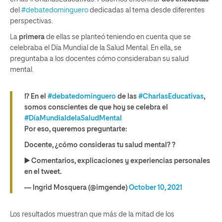
del
#debatedominguero
dedicadas al tema desde diferentes
perspectivas.
La
primera
de ellas se planteó teniendo en cuenta que se
celebraba el Día Mundial de la Salud Mental. En ella, se
preguntaba a los docentes cómo consideraban su salud
mental.
⁉️ En el
#debatedominguero
de las
#CharlasEducativas
,
somos conscientes de que hoy se celebra el
#DíaMundialdelaSaludMental
Por eso, queremos preguntarte:
Docente, ¿cómo consideras tu salud mental? ?
▶️ Comentarios, explicaciones y experiencias personales
en el tweet.
— Ingrid Mosquera (@imgende)
October 10, 2021
Los resultados muestran que más de la mitad de los