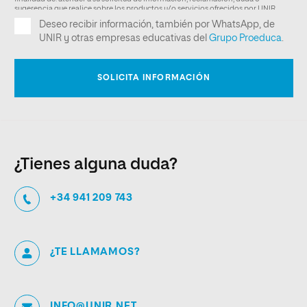
¿Tienes alguna duda?
+34 941 209 743
¿TE LLAMAMOS?
INFO@UNIR.NET