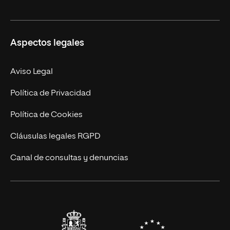
Másteres Oficiales
Másteres Propios
Misión y Valores
Aspectos legales
Doctorados
Facultades
Experto Universitario
Nuestro Equipo
Aviso Legal
Postgrados
Trabaja en UNIR
Política de Privacidad
Cursos Universitarios
Actualidad
Política de Cookies
UNIR Revista
Cláusulas legales RGPD
Eventos
Canal de consultas y denuncias
Alianzas corporativas
Sala de prensa
Contacto