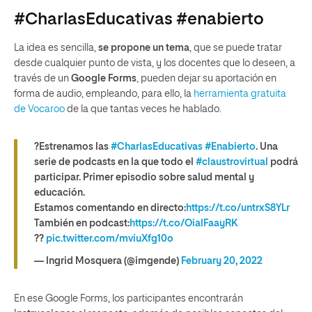
#CharlasEducativas #enabierto
La idea es sencilla,
se propone un tema
, que se puede tratar
desde cualquier punto de vista, y los docentes que lo deseen, a
través de un
Google Forms
, pueden dejar su aportación en
forma de audio, empleando, para ello, la
herramienta gratuita
de Vocaroo
de la que tantas veces he hablado.
?Estrenamos las
#CharlasEducativas
#Enabierto
. Una
serie de podcasts en la que todo el
#claustrovirtual
podrá
participar. Primer episodio sobre salud mental y
educación.
Estamos comentando en directo:
https://t.co/untrxS8YLr
También en podcast:
https://t.co/OialFaayRK
??
pic.twitter.com/mviuXfg10o
— Ingrid Mosquera (@imgende)
February 20, 2022
En ese Google Forms, los participantes encontrarán