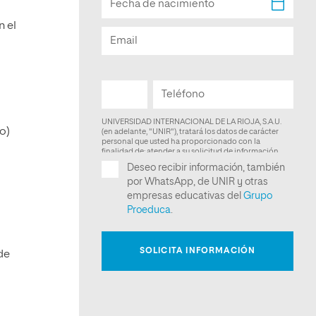
s
n el
o)
de