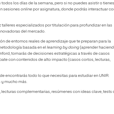
todos los días de la semana, pero si no puedes asistir o tiene
on sesiones
online
por asignatura, donde podrás interactuar co
:
talleres especializados por titulación para profundizar en las
innovadoras del mercado.
ión de entornos reales de aprendizaje que te preparan para la
metodología basada en el
learning by doing
(aprender haciend
nford, tomarás de decisiones estratégicas a través de casos
bate con contenidos de alto impacto (casos cortos, lecturas,
nde encontrarás todo lo que necesitas para estudiar en UNIR:
ts y mucho más.
l, lecturas complementarias, resúmenes con ideas clave, tests 