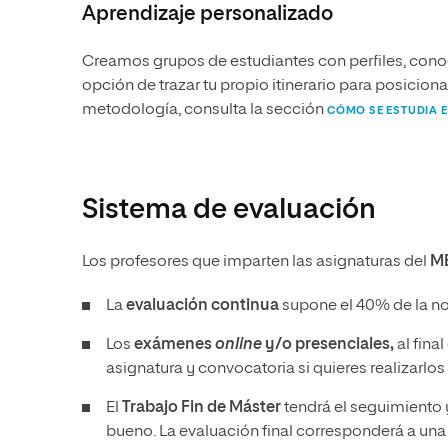
Aprendizaje personalizado
Creamos grupos de estudiantes con perfiles, conoc
opción de trazar tu propio itinerario para posicio
metodología, consulta la sección
CÓMO SE ESTUDIA E
Sistema de evaluación
Los profesores que imparten las asignaturas del
M
La
evaluación continua
supone el 40% de la no
Los
exámenes
online
y/o presenciales,
al fina
asignatura y convocatoria si quieres realizarlo
El
Trabajo Fin de Máster
tendrá el seguimiento y
bueno. La evaluación final corresponderá a una