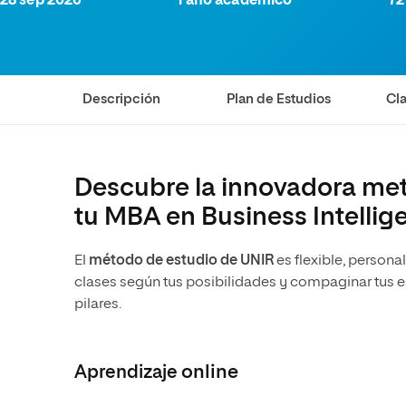
28 sep 2026
1 año académico
72
Diseño
Ingeniería y Tecnología
Ciencias P
Escuela de Humanidades
Ofici
Ciencias de la Salud
Diseño
Internacio
Inter
Normas de Organización y
Ciencias Sociales
Ciencias de la Salud
Funcionamiento
Descripción
Plan de Estudios
Cla
Humanidades
Ciencias Sociales
Artes
Humanidades
Música
Artes
Descubre la innovadora met
Música
tu MBA en Business Intellig
El
método de estudio de UNIR
es flexible, personal
clases según tus posibilidades y compaginar tus es
pilares.
Aprendizaje
online