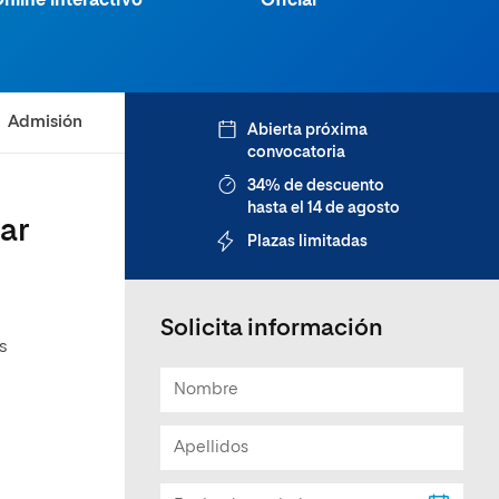
nline interactivo
Oficial
Facultad de Artes y Ciencias
Sociales
Escuela de Doctorado
Admisión
Abierta próxima
convocatoria
34% de descuento
hasta el 14 de agosto
ar
Plazas limitadas
Solicita información
s