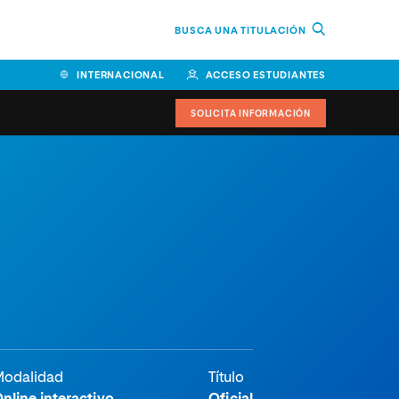
BUSCA UNA TITULACIÓN
INTERNACIONAL
ACCESO ESTUDIANTES
SOLICITA INFORMACIÓN
Facultad de Ciencias de la
Educación y Humanidades
Facultad de Ciencias de la
Salud
Facultad de Economía y
Empresa
Escuela Superior de Ingeniería
y Tecnología (ESIT)
odalidad
Título
Facultad de Derecho