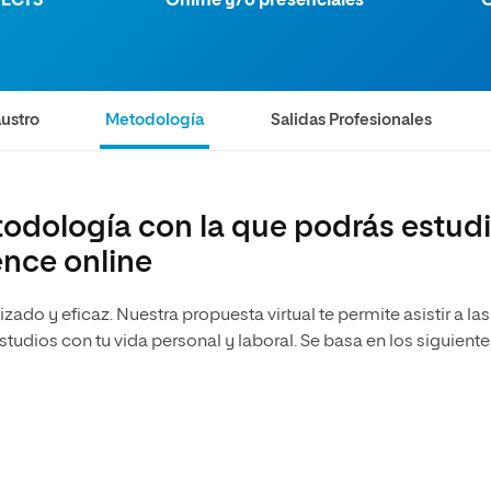
 ECTS
Online y/o presenciales
O
olíticas y Relaciones
Acceso universitario para
na de Movilidad
nales
mayores
nacional
ustro
Metodología
Salidas Profesionales
odología con la que podrás estudi
ence online
izado y eficaz. Nuestra propuesta virtual te permite asistir a las
tudios con tu vida personal y laboral. Se basa en los siguiente