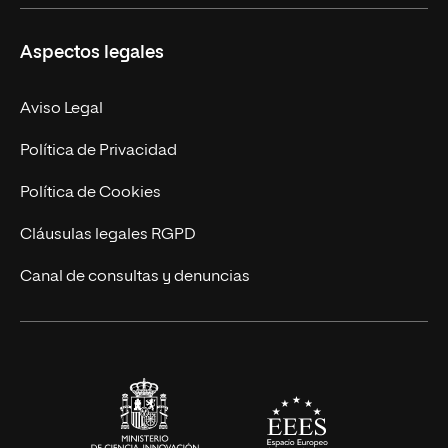
Másteres Propios
Misión y Valores
Aspectos legales
Doctorados
Facultades
Experto Universitario
Nuestro Equipo
Aviso Legal
Postgrados
Trabaja en UNIR
Política de Privacidad
Cursos Universitarios
Actualidad
Política de Cookies
UNIR Revista
Cláusulas legales RGPD
Eventos
Canal de consultas y denuncias
Alianzas corporativas
Sala de prensa
Contacto