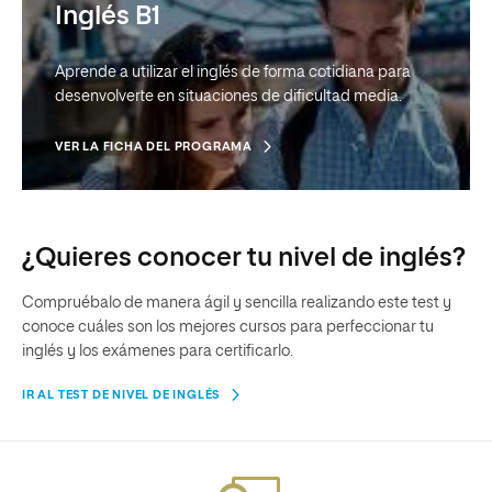
Inglés B1
en situaciones cotidianas como instrumento de
comunicación.
Aprende a utilizar el inglés de forma cotidiana para
VER LA FICHA DEL PROGRAMA
desenvolverte en situaciones de dificultad media.
VER LA FICHA DEL PROGRAMA
¿Quieres conocer tu nivel de inglés?
Compruébalo de manera ágil y sencilla realizando este test y
conoce cuáles son los mejores cursos para perfeccionar tu
Inglés A2
inglés y los exámenes para certificarlo.
IR AL TEST DE NIVEL DE INGLÉS
Iníciate en la expresión y comprensión de la lengua
inglesa, tanto en forma hablada como escrita.
VER LA FICHA DEL PROGRAMA