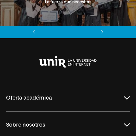
La fuerza que necesitas
Anterior
Siguiente
Universidad
Internacional
de
La
Rioja
Oferta académica
Grados
Sobre nosotros
Másteres Oficiales