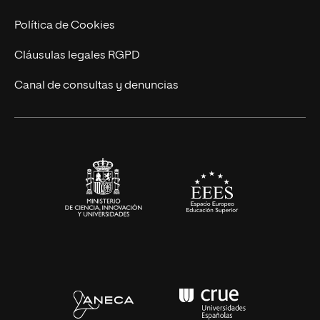
Cursos Universitarios
Actualidad
Política de Cookies
UNIR Revista
Cláusulas legales RGPD
Eventos
Canal de consultas y denuncias
Alianzas corporativas
Sala de prensa
Contacto