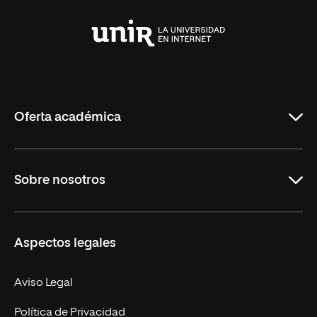
Universidad
Internacional
de
La
Rioja
Oferta académica
Grados
Sobre nosotros
Másteres Oficiales
Másteres Propios
Misión y Valores
Aspectos legales
Doctorados
Facultades
Experto Universitario
Nuestro Equipo
Aviso Legal
Postgrados
Trabaja en UNIR
Política de Privacidad