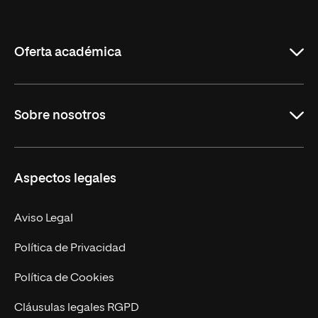
Internacional
de
La
Rioja
Oferta académica
Grados
Sobre nosotros
Másteres Oficiales
Másteres Propios
Misión y Valores
Aspectos legales
Doctorados
Facultades
Experto Universitario
Nuestro Equipo
Aviso Legal
Postgrados
Trabaja en UNIR
Política de Privacidad
Cursos Universitarios
Actualidad
Política de Cookies
UNIR Revista
Cláusulas legales RGPD