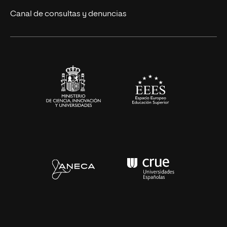
Eventos
Canal de consultas y denuncias
Alianzas corporativas
Sala de prensa
Contacto