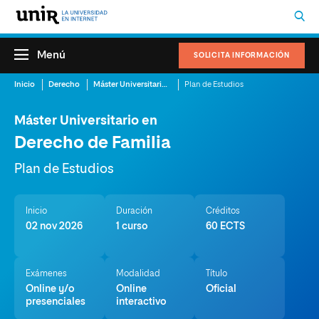
Menú
SOLICITA INFORMACIÓN
Inicio
Derecho
Máster Universitario en Derecho de Familia
Plan de Estudios
Máster Universitario en
Derecho de Familia
Plan de Estudios
Inicio
Duración
Créditos
02 nov 2026
1 curso
60 ECTS
Exámenes
Modalidad
Título
Online y/o
Online
Oficial
presenciales
interactivo