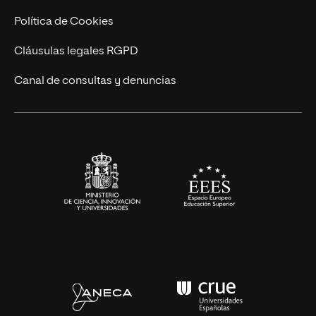
Cursos Universitarios
Actualidad
Política de Cookies
UNIR Revista
Cláusulas legales RGPD
Eventos
Canal de consultas y denuncias
Alianzas corporativas
Sala de prensa
Contacto