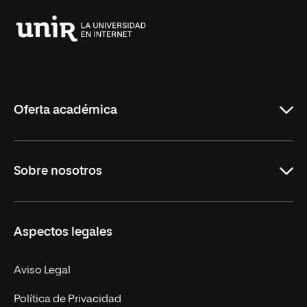
Universidad
Internacional
de
La
Rioja
Oferta académica
Grados
Sobre nosotros
Másteres Oficiales
Másteres Propios
Misión y Valores
Aspectos legales
Doctorados
Facultades
Experto Universitario
Nuestro Equipo
Aviso Legal
Postgrados
Trabaja en UNIR
Política de Privacidad