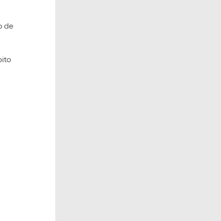
o de
bito