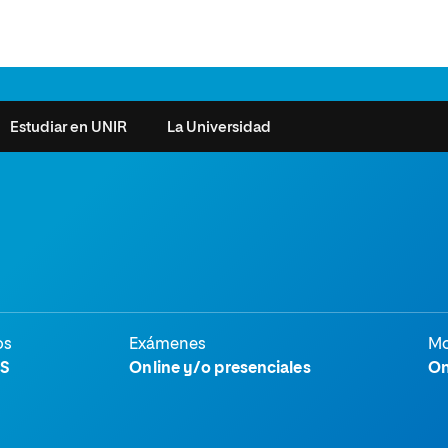
Estudiar en UNIR
La Universidad
ntas frecuentes
Órganos de Gobierno
Derecho
Cómo matricularse
Investigación
e la Salud
nocimiento de créditos
Vicerrectorados
Ciencias de la Seguridad
Becas universitarias y tasas
Plan Estratégico
ros de Exámenes
Consejo Social de UNIR
Ciencias Sociales
Requisitos de acceso a la
Sistema de Calidad
Universidad
cio de Orientación
Claustro
Artes
Futuros de la Educación
os
Exámenes
Mo
émica (SOA)
Formación bonificada
Superior
S
Online y/o presenciales
On
 y Comunicación
Nuestros Estudiantes
Humanidades
cio de Atención a las
 y Tecnología
Sala de prensa
Música
sidades Especiales
Idiomas
cio de Solicitudes