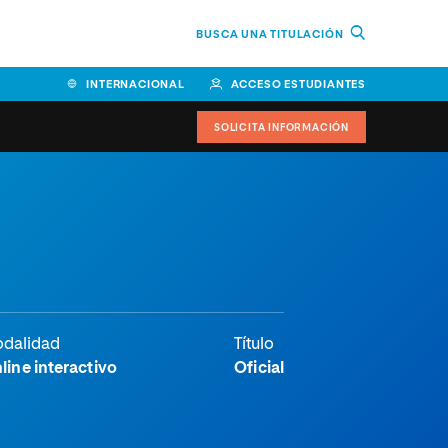
BUSCA UNA TITULACIÓN
INTERNACIONAL
ACCESO ESTUDIANTES
SOLICITA INFORMACIÓN
Facultad de Ciencias de la
Educación y Humanidades
Facultad de Ciencias de la
Salud
Facultad de Economía y
dalidad
Título
Empresa
line interactivo
Oficial
Escuela Superior de Ingeniería
y Tecnología (ESIT)
Facultad de Derecho