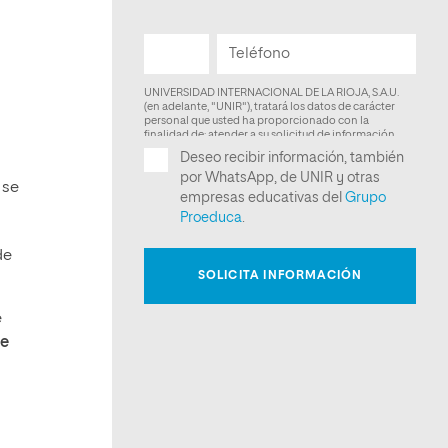
 se
de
e
ue