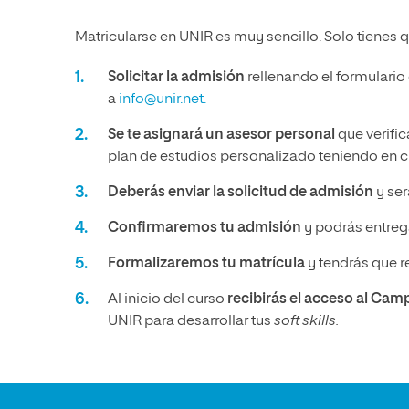
Matricularse en UNIR es muy sencillo. Solo tienes q
Solicitar la admisión
rellenando el formulario
a
info@unir.net.
Se te asignará un asesor personal
que verific
plan de estudios personalizado teniendo en cu
Deberás enviar la solicitud de admisión
y ser
Confirmaremos tu admisión
y podrás entrega
Formalizaremos tu matrícula
y tendrás que r
Al inicio del curso
recibirás el acceso al Cam
UNIR para desarrollar tus
soft skills.