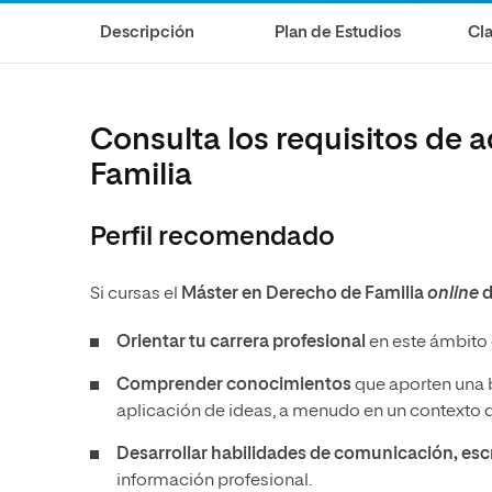
Diseño
Ingeniería y Tecnología
Ciencias P
Escuela de Humanidades
Ofici
Descripción
Plan de Estudios
Cla
Ciencias de la Salud
Diseño
Internacio
Inter
Normas de Organización y
Ciencias Sociales
Ciencias de la Salud
Funcionamiento
Humanidades
Ciencias Sociales
Consulta los requisitos de 
Artes
Humanidades
Familia
Música
Artes
Perfil recomendado
Música
Si cursas el
Máster en Derecho de Familia
online
d
Orientar tu carrera profesional
en este ámbito 
Comprender conocimientos
que aporten una b
aplicación de ideas, a menudo en un contexto d
Desarrollar habilidades de comunicación, escr
información profesional.