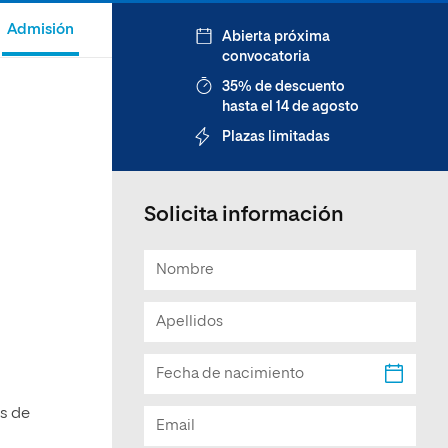
Facultad de Artes y Ciencias
Admisión
Abierta próxima
Sociales
convocatoria
Escuela de Doctorado
35% de descuento
hasta el 14 de agosto
Plazas limitadas
Solicita información
es de