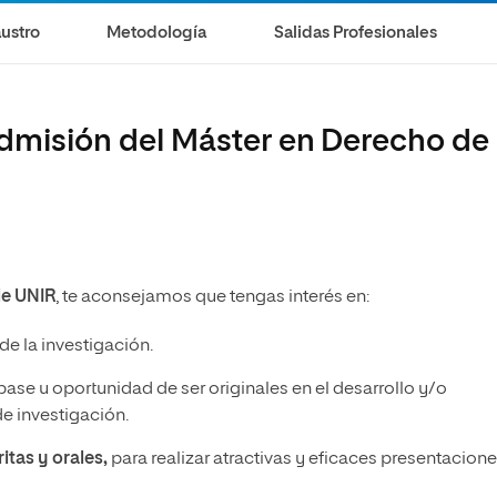
olíticas y Relaciones
Acceso universitario para
na de Movilidad
ustro
Metodología
Salidas Profesionales
nales
mayores
nacional
admisión del Máster en Derecho de
e UNIR
, te aconsejamos que tengas interés en:
de la investigación.
ase u oportunidad de ser originales en el desarrollo y/o
e investigación.
itas y orales,
para realizar atractivas y eficaces presentacion