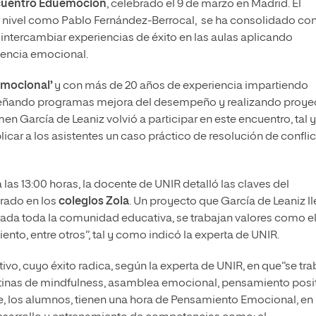
uentro Eduemoción
, celebrado el 9 de marzo en Madrid. El
er nivel como Pablo Fernández-Berrocal, se ha consolidado co
ntercambiar experiencias de éxito en las aulas aplicando
gencia emocional.
 emocional’
y con más de 20 años de experiencia impartiendo
señando programas mejora del desempeño y realizando proye
n García de Leaniz volvió a participar en este encuentro, tal y
plicar a los asistentes un caso práctico de resolución de confli
as 13:00 horas, la docente de UNIR detalló las claves del
rado en los
colegios Zola
. Un proyecto que García de Leaniz l
crada toda la comunidad educativa, se trabajan valores como e
iento, entre otros”, tal y como indicó la experta de UNIR.
o, cuyo éxito radica, según la experta de UNIR, en que”se tra
n rutinas de mindfulness, asamblea emocional, pensamiento posi
, los alumnos, tienen una hora de Pensamiento Emocional, en 