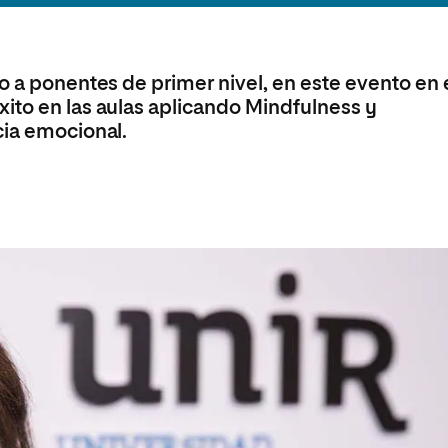
olíticas y Relaciones
Acceso universitario para
na de Movilidad
nales
mayores
nacional
o a ponentes de primer nivel, en este evento en 
ito en las aulas aplicando Mindfulness y
cia emocional.