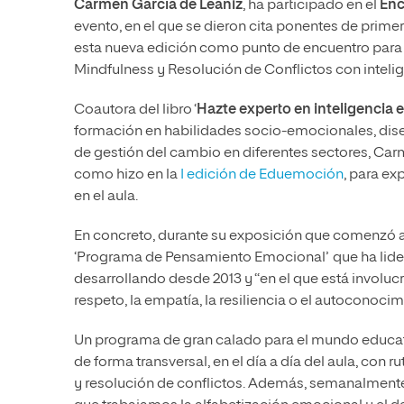
Carmen García de Leaniz
, ha participado en el
Enc
evento, en el que se dieron cita ponentes de prim
esta nueva edición como punto de encuentro para i
Mindfulness y Resolución de Conflictos con inteli
Coautora del libro ‘
Hazte experto en inteligencia
formación en habilidades socio-emocionales, di
de gestión del cambio en diferentes sectores, Carme
como hizo en la
I edición de Eduemoción
, para ex
en el aula.
En concreto, durante su exposición que comenzó a l
‘Programa de Pensamiento Emocional’ que ha lide
desarrollando desde 2013 y “en el que está involu
respeto, la empatía, la resiliencia o el autoconocim
Un programa de gran calado para el mundo educativ
de forma transversal, en el día a día del aula, co
y resolución de conflictos. Además, semanalmente