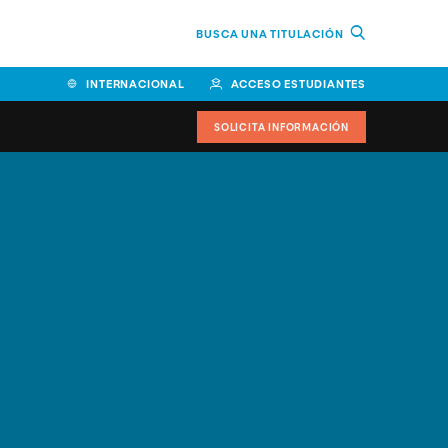
BUSCA UNA TITULACIÓN
INTERNACIONAL
ACCESO ESTUDIANTES
SOLICITA INFORMACIÓN
Facultad de Ciencias de la
Educación y Humanidades
Facultad de Ciencias de la
Salud
Facultad de Economía y
Empresa
Escuela Superior de Ingeniería
y Tecnología (ESIT)
Facultad de Derecho