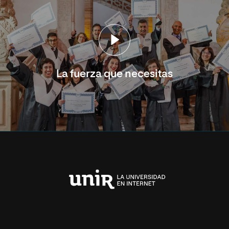
La fuerza que necesitas
Universidad
Internacional
de
La
Rioja