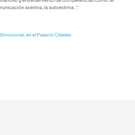
desarrollo y entrenamiento de competencias como: el
nicación asertiva, la autoestima…”.
 Emocional, en el Palacio Cibeles