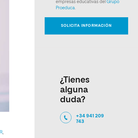
¿Tienes
alguna
duda?
+34 941 209
743
IR
,