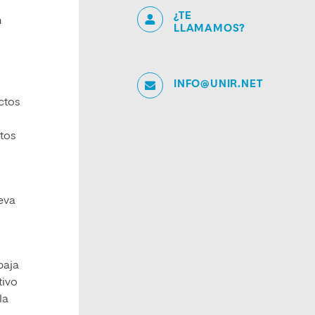
¿TE
n
LLAMAMOS?
INFO@UNIR.NET
ctos
ctos
leva
l
baja
tivo
la