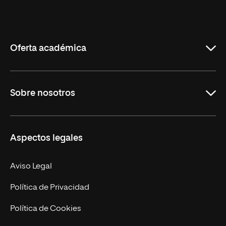
Universidad
Internacional
de
La
Rioja
Oferta académica
Grados
Sobre nosotros
Másteres Oficiales
Másteres Propios
Misión y Valores
Aspectos legales
Doctorados
Facultades
Experto Universitario
Nuestro Equipo
Aviso Legal
Postgrados
Trabaja en UNIR
Política de Privacidad
Cursos Universitarios
Actualidad
Política de Cookies