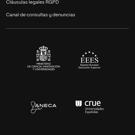
UNIR Revista
Cláusulas legales RGPD
Eventos
Canal de consultas y denuncias
Alianzas corporativas
Sala de prensa
Contacto