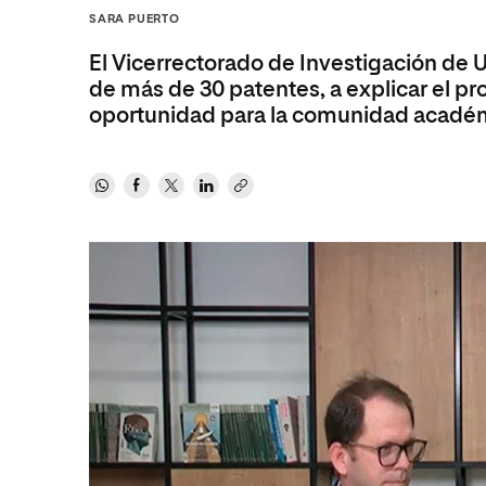
Diseño
Ingeniería y Tecnología
SARA PUERTO
Ciencias P
Escuela de Humanidades
Ofici
Ciencias de la Salud
Diseño
Internacio
Inter
El Vicerrectorado de Investigación de U
Normas de Organización y
Ciencias Sociales
Ciencias de la Salud
Funcionamiento
de más de 30 patentes, a explicar el p
oportunidad para la comunidad académica
Humanidades
Ciencias Sociales
Artes
Humanidades
Música
Artes
Música