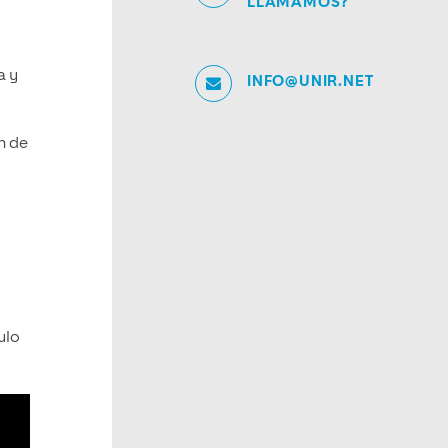
LLAMAMOS?
a y
INFO@UNIR.NET
ón de
ulo