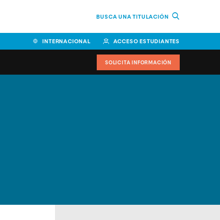
BUSCA UNA TITULACIÓN
INTERNACIONAL
ACCESO ESTUDIANTES
SOLICITA INFORMACIÓN
Facultad de Ciencias de la
Educación y Humanidades
Facultad de Ciencias de la
Salud
Facultad de Economía y
Empresa
Escuela Superior de Ingeniería
y Tecnología (ESIT)
Facultad de Derecho