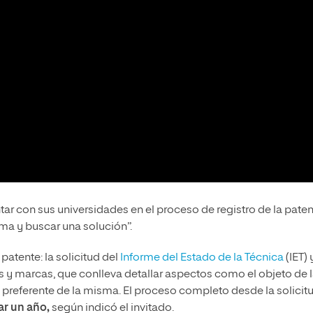
r con sus universidades en el proceso de registro de la paten
ema y buscar una solución”.
patente: la solicitud del
Informe del Estado de la Técnica
(IET) 
es y marcas, que conlleva detallar aspectos como el objeto de 
 preferente de la misma. El proceso completo desde la solicit
r un año,
según indicó el invitado.