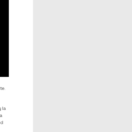
te.
y la
la
ud