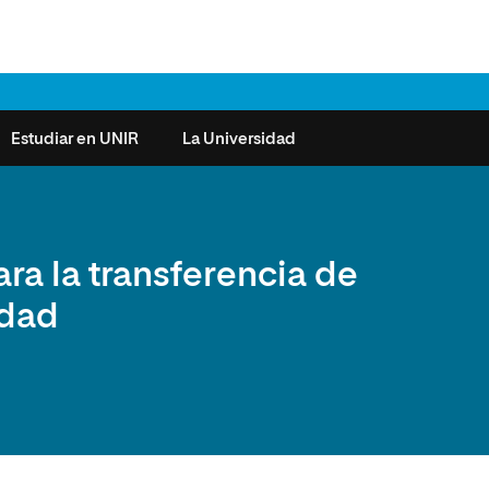
Estudiar en UNIR
La Universidad
ntas frecuentes
Órganos de Gobierno
Derecho
Cómo matricularse
Investigación
ra la transferencia de
e la Salud
nocimiento de créditos
Vicerrectorados
Ciencias de la Seguridad
Becas universitarias y tasas
Plan Estratégico
edad
ros de Exámenes
Consejo Social de UNIR
Ciencias Sociales
Requisitos de acceso a la
Sistema de Calidad
Universidad
cio de Orientación
Claustro
Artes
Futuros de la Educación
émica (SOA)
Formación bonificada
Superior
 y Comunicación
Nuestros Estudiantes
Humanidades
cio de Atención a las
 y Tecnología
Sala de prensa
Música
sidades Especiales
Idiomas
cio de Solicitudes