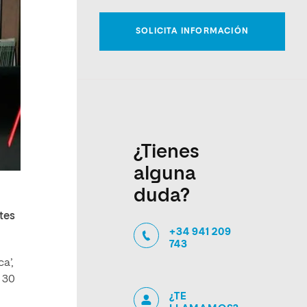
¿Tienes
alguna
duda?
tes
+34 941 209
743
a’,
e 30
¿TE