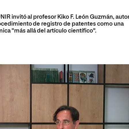
olíticas y Relaciones
Acceso universitario para
na de Movilidad
nales
mayores
nacional
NIR invitó al profesor Kiko F. León Guzmán, auto
rocedimiento de registro de patentes como una
 "más allá del artículo científico".