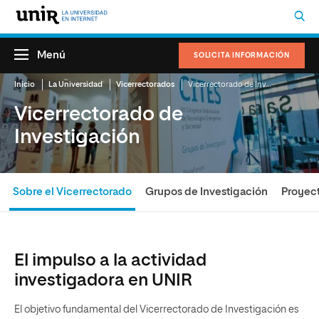
Menú
SOLICITA INFORMACIÓN
Inicio
La Universidad
Vicerrectorados
Vicerrectorado de Investigación
Vicerrectorado de
Investigación
Sobre el Vicerrectorado
Grupos de Investigación
Proyec
El impulso a la actividad
investigadora en UNIR
El objetivo fundamental del Vicerrectorado de Investigación es