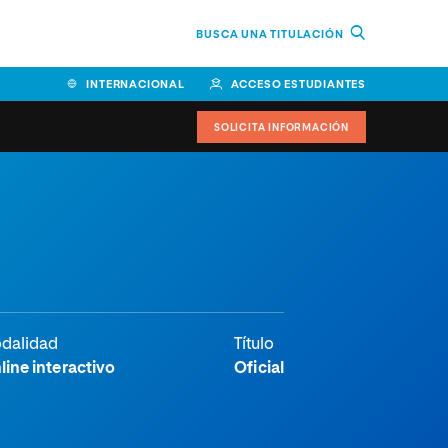
BUSCA UNA TITULACIÓN
INTERNACIONAL
ACCESO ESTUDIANTES
SOLICITA INFORMACIÓN
Facultad de Ciencias de la
Educación y Humanidades
Facultad de Ciencias de la
Salud
Facultad de Economía y
dalidad
Título
Empresa
line interactivo
Oficial
Escuela Superior de Ingeniería
y Tecnología (ESIT)
Facultad de Derecho