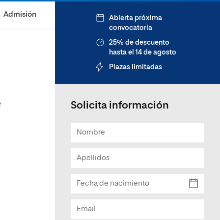
Facultad de Artes y Ciencias
Admisión
Abierta próxima
Sociales
convocatoria
Escuela de Doctorado
25% de descuento
hasta el 14 de agosto
Plazas limitadas
e
Solicita información