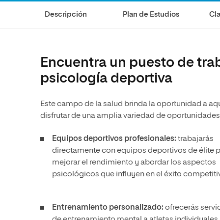
Diseño
Ingeniería y Tecnología
Ciencias P
Escuela de Humanidades
Ofici
Descripción
Plan de Estudios
Cla
Ciencias de la Salud
Diseño
Internacio
Inter
Normas de Organización y
Ciencias Sociales
Ciencias de la Salud
Funcionamiento
Humanidades
Ciencias Sociales
Encuentra un puesto de tra
Artes
Humanidades
psicología deportiva
Música
Artes
Este campo de la salud brinda la oportunidad a aqu
Música
disfrutar de una amplia variedad de oportunidades
Equipos deportivos profesionales:
trabajarás
directamente con equipos deportivos de élite 
mejorar el rendimiento y abordar los aspectos
psicológicos que influyen en el éxito competiti
Entrenamiento personalizado:
ofrecerás servi
de entrenamiento mental a atletas individuales,