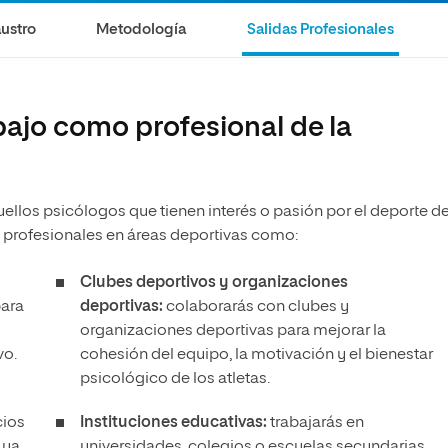
olíticas y Relaciones
Acceso universitario para
na de Movilidad
ustro
Metodología
Salidas Profesionales
nales
mayores
nacional
bajo como profesional de la
ellos psicólogos que tienen interés o pasión por el deporte d
 profesionales en áreas deportivas como:
Clubes deportivos y organizaciones
para
deportivas:
colaborarás con clubes y
organizaciones deportivas para mejorar la
vo.
cohesión del equipo, la motivación y el bienestar
psicológico de los atletas.
cios
Instituciones educativas:
trabajarás en
 ya
universidades, colegios o escuelas secundarias