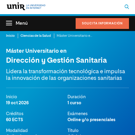
Menú
SOLICITA INFORMACIÓN
Inicio
Ciencias de la Salud
Máster Universitario en Dirección y Gestión Sanitaria
Máster Universitario en
Dirección y Gestión Sanitaria
Lidera la transformación tecnológica e impulsa
la innovación de las organizaciones sanitarias
Inicio
Duración
19 oct 2026
1 curso
Créditos
Exámenes
60 ECTS
Online y/o presenciales
Modalidad
Título