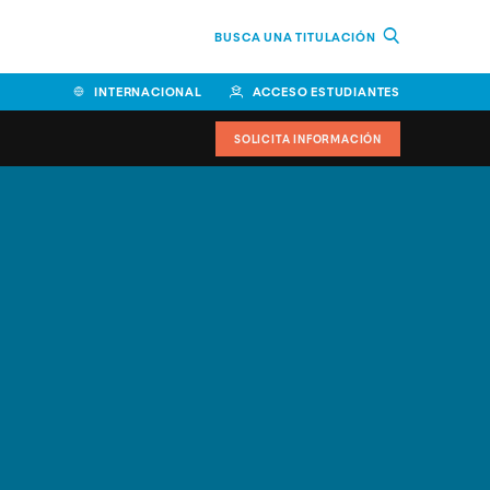
BUSCA UNA TITULACIÓN
INTERNACIONAL
ACCESO ESTUDIANTES
SOLICITA INFORMACIÓN
Facultad de Ciencias de la
Educación y Humanidades
Facultad de Ciencias de la
Salud
Facultad de Economía y
Empresa
Escuela Superior de Ingeniería
y Tecnología (ESIT)
Facultad de Derecho