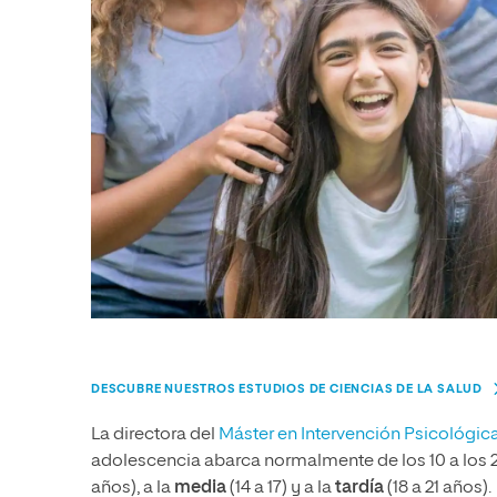
DESCUBRE NUESTROS ESTUDIOS DE CIENCIAS DE LA SALUD
La directora del
Máster en Intervención Psicológic
adolescencia abarca normalmente de los 10 a los 2
años), a la
media
(14 a 17) y a la
tardía
(18 a 21 años).