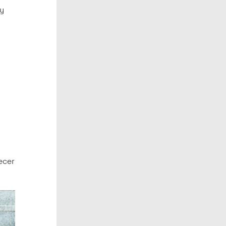
 y
s
ecer