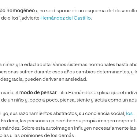
rupo homogéneo
y no se dispone de un esquema del desarroll
de ellos”, advierte
Hernández del Castillo
.
la niñez y la edad adulta. Varios sistemas hormonales hasta ah
 personas sufren durante esos años cambios determinantes, y l
 desgracia, pueden derivar en ansiedad.
 varía el
modo de pensar
. Lilia Hernández explica que el indi
e un niño y, poco a poco, piensa, siente y actúa como un adu
l yo, sus razonamientos abstractos, su conciencia social,
los
. Es decir, las personas ya perciben su propia imagen corporal.
Hernández. Sobre esta autoimagen influyen necesariamente las
opias y las opiniones de los demás.