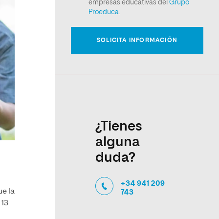
¿Tienes
alguna
duda?
+34 941 209
ue la
743
 13