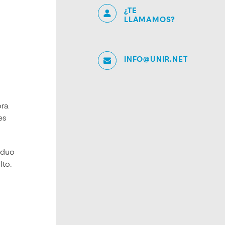
¿TE
o
LLAMAMOS?
INFO@UNIR.NET
ora
es
viduo
lto.