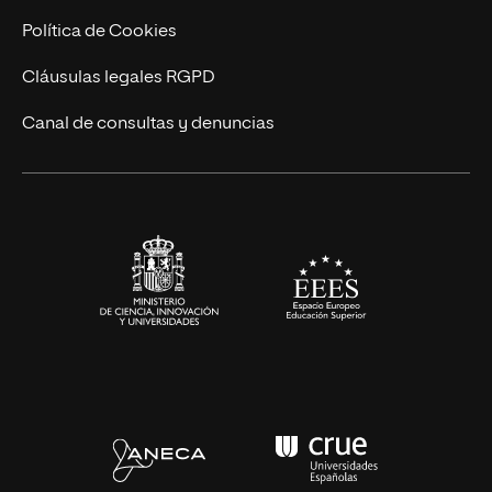
Cursos Universitarios
Actualidad
Política de Cookies
UNIR Revista
Cláusulas legales RGPD
Eventos
Canal de consultas y denuncias
Alianzas corporativas
Sala de prensa
Contacto