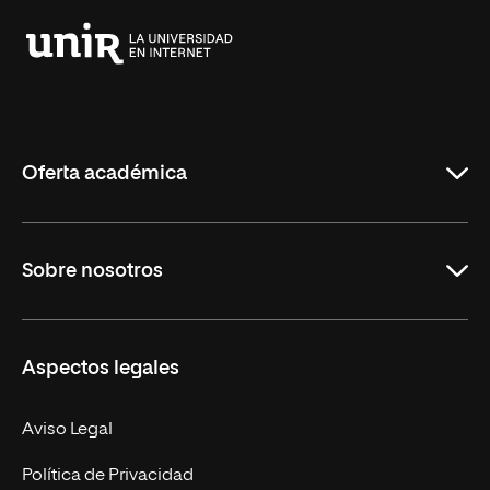
Universidad
Internacional
de
La
Rioja
Oferta académica
Grados
Sobre nosotros
Másteres Oficiales
Másteres Propios
Misión y Valores
Aspectos legales
Doctorados
Facultades
Experto Universitario
Nuestro Equipo
Aviso Legal
Postgrados
Trabaja en UNIR
Política de Privacidad