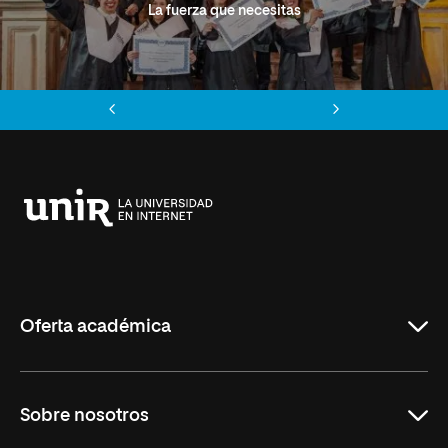
La fuerza que necesitas
Anterior
Siguiente
Universidad
Internacional
de
La
Rioja
Oferta académica
Grados
Sobre nosotros
Másteres Oficiales