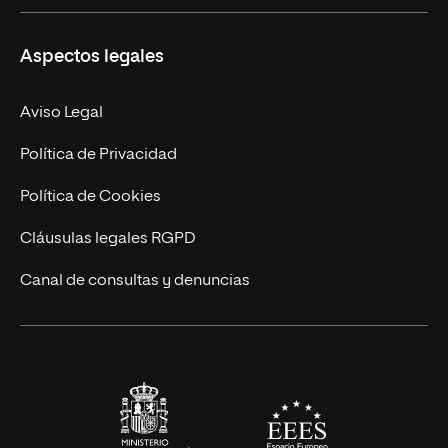
Másteres Propios
Misión y Valores
Aspectos legales
Doctorados
Facultades
Experto Universitario
Nuestro Equipo
Aviso Legal
Postgrados
Trabaja en UNIR
Política de Privacidad
Cursos Universitarios
Actualidad
Política de Cookies
UNIR Revista
Cláusulas legales RGPD
Eventos
Canal de consultas y denuncias
Alianzas corporativas
Sala de prensa
Contacto