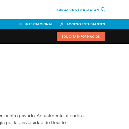
BUSCA UNA TITULACIÓN
INTERNACIONAL
ACCESO ESTUDIANTES
SOLICITA INFORMACIÓN
Facultad de Ciencias de la
Educación y Humanidades
Facultad de Ciencias de la
Salud
Facultad de Economía y
Empresa
Escuela Superior de Ingeniería
en centro privado. Actualmente atiende a
y Tecnología (ESIT)
gía por la Universidad de Deusto.
Facultad de Derecho