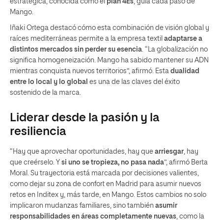
estratégica, conocida como el
plan 4Es
, guía cada paso de
Mango.
Iñaki Ortega destacó cómo esta combinación de visión global y
raíces mediterráneas permite a la empresa textil
adaptarse a
distintos mercados sin perder su esencia
. “La globalización no
significa homogeneización. Mango ha sabido mantener su ADN
mientras conquista nuevos territorios”, afirmó. Esta
dualidad
entre lo local y lo global
es una de las claves del éxito
sostenido de la marca.
Liderar desde la pasión y la
resiliencia
“Hay que aprovechar oportunidades, hay que
arriesgar
, hay
que creérselo. Y
si uno se tropieza, no pasa nada
”, afirmó Berta
Moral. Su trayectoria está marcada por decisiones valientes,
como dejar su zona de confort en Madrid para asumir nuevos
retos en Inditex y, más tarde, en Mango. Estos cambios no solo
implicaron mudanzas familiares, sino también
asumir
responsabilidades en áreas completamente nuevas
, como la