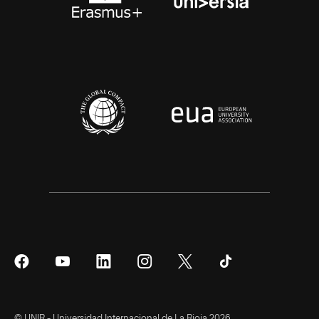
Síguenos
Síguenos
Síguenos
Síguenos
Síguenos
Síguenos
en
en
en
en
en
en
Facebook
YouTube
LinkedIn
Instagram
Twitter
Tiktok
© UNIR - Universidad Internacional de La Rioja 2026