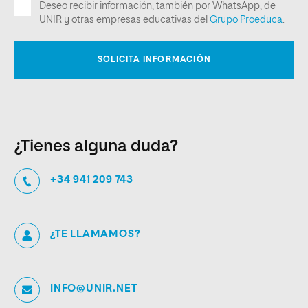
¿Tienes alguna duda?
+34 941 209 743
¿TE LLAMAMOS?
INFO@UNIR.NET