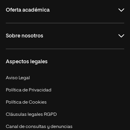
Rioja
Oferta académica
Grados
Sobre nosotros
Másteres Oficiales
Másteres Propios
Misión y Valores
Aspectos legales
Doctorados
Facultades
Experto Universitario
Nuestro Equipo
Aviso Legal
Postgrados
Trabaja en UNIR
Política de Privacidad
Cursos Universitarios
Actualidad
Política de Cookies
UNIR Revista
Cláusulas legales RGPD
Eventos
Canal de consultas y denuncias