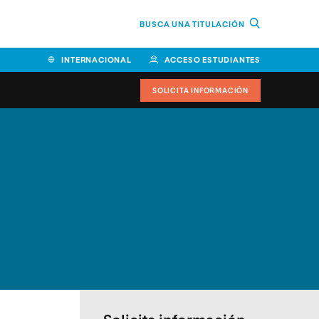
BUSCA UNA TITULACIÓN
INTERNACIONAL
ACCESO ESTUDIANTES
SOLICITA INFORMACIÓN
Facultad de Ciencias de la
Educación y Humanidades
Facultad de Ciencias de la
Salud
Facultad de Economía y
Empresa
Escuela Superior de Ingeniería
y Tecnología (ESIT)
Facultad de Derecho