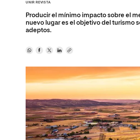
Diseño
Ingeniería y Tecnología
UNIR REVISTA
Ciencias P
Escuela de Humanidades
Ofici
Ciencias de la Salud
Diseño
Internacio
Inter
Producir el mínimo impacto sobre el med
Normas de Organización y
nuevo lugar es el objetivo del turismo
Ciencias Sociales
Ciencias de la Salud
Funcionamiento
adeptos.
Humanidades
Ciencias Sociales
Artes
Humanidades
Música
Artes
Música