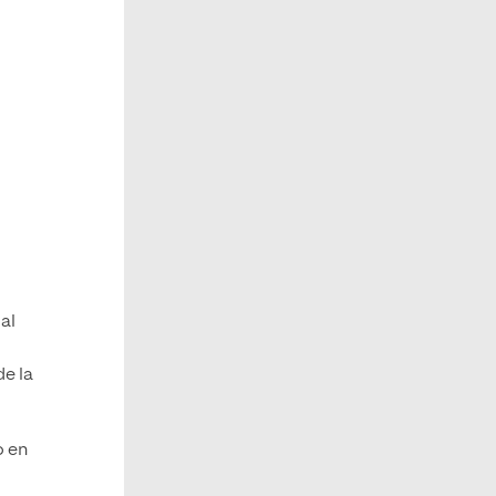
al
de la
o en