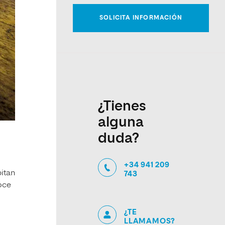
¿Tienes
alguna
duda?
+34 941 209
bitan
743
goce
¿TE
LLAMAMOS?