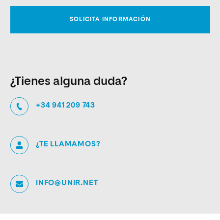
¿Tienes alguna duda?
+34 941 209 743
¿TE LLAMAMOS?
INFO@UNIR.NET