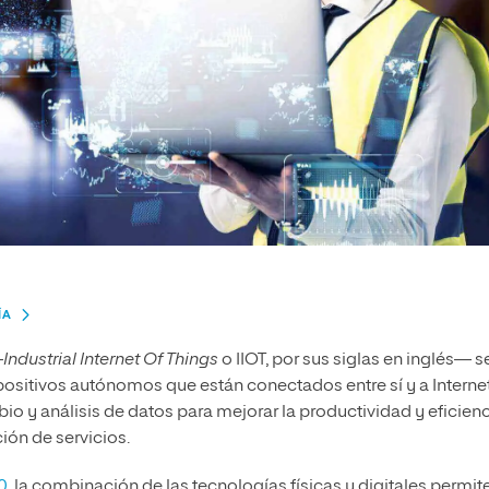
ÍA
—
Industrial Internet Of Things
o IIOT, por sus siglas en inglés— s
spositivos autónomos que están conectados entre sí y a Internet
bio y análisis de datos para mejorar la productividad y eficien
ión de servicios.
.0
, la combinación de las tecnologías físicas y digitales permit