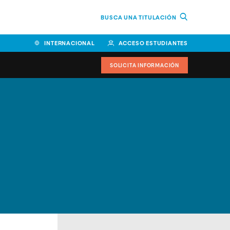
BUSCA UNA TITULACIÓN
INTERNACIONAL
ACCESO ESTUDIANTES
SOLICITA INFORMACIÓN
Facultad de Ciencias de la
Educación y Humanidades
Facultad de Ciencias de la
Salud
Facultad de Economía y
Empresa
Escuela Superior de Ingeniería
y Tecnología (ESIT)
Facultad de Derecho