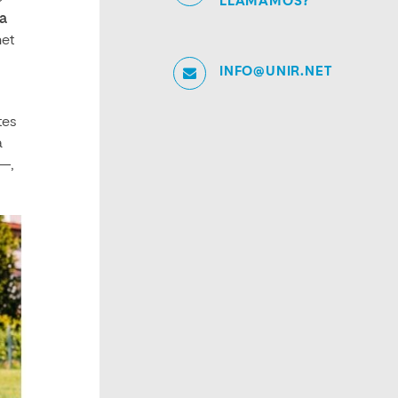
LLAMAMOS?
na
net
INFO@UNIR.NET
tes
a
n—,