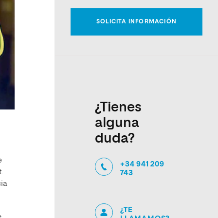
¿Tienes
alguna
duda?
e
+34 941 209
.
743
cia
¿TE
e