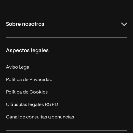
Grados
Sobre nosotros
Másteres Oficiales
Másteres Propios
Misión y Valores
Aspectos legales
Doctorados
Facultades
Experto Universitario
Nuestro Equipo
Aviso Legal
Postgrados
Trabaja en UNIR
Política de Privacidad
Cursos Universitarios
Actualidad
Política de Cookies
UNIR Revista
Cláusulas legales RGPD
Eventos
Canal de consultas y denuncias
Alianzas corporativas