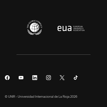
Síguenos
Síguenos
Síguenos
Síguenos
Síguenos
Síguenos
en
en
en
en
en
en
Facebook
YouTube
LinkedIn
Instagram
Twitter
Tiktok
© UNIR - Universidad Internacional de La Rioja 2026