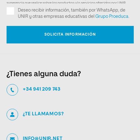
¿Tienes alguna duda?
+34 941 209 743
¿TE LLAMAMOS?
INFO@UNIR.NET