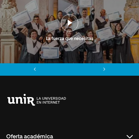
La fuerza que necesitas
Anterior
Siguiente
Universidad
Internacional
de
La
Rioja
Oferta académica