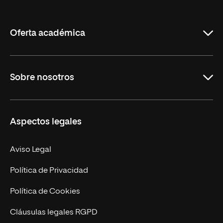
de
La
Rioja
Oferta académica
Grados
Sobre nosotros
Másteres Oficiales
Másteres Propios
Misión y Valores
Aspectos legales
Doctorados
Facultades
Experto Universitario
Nuestro Equipo
Aviso Legal
Postgrados
Trabaja en UNIR
Política de Privacidad
Cursos Universitarios
Actualidad
Política de Cookies
UNIR Revista
Cláusulas legales RGPD