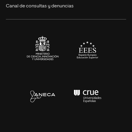
Eventos
Canal de consultas y denuncias
Alianzas corporativas
Sala de prensa
Contacto