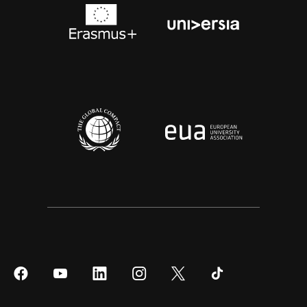
Síguenos
Síguenos
Síguenos
Síguenos
Síguenos
Síguenos
en
en
en
en
en
en
Facebook
YouTube
LinkedIn
Instagram
Twitter
Tiktok