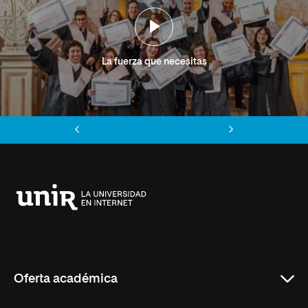
La fuerza que necesitas
Anterior
Siguiente
Universidad
Internacional
de
La
Rioja
Oferta académica