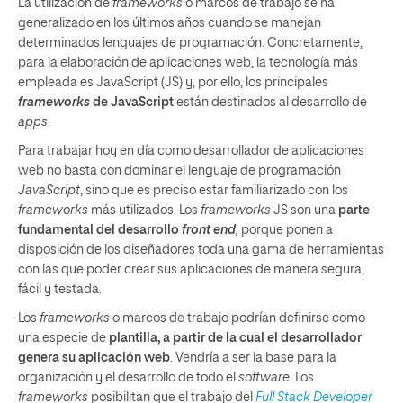
La utilización de
frameworks
o marcos de trabajo se ha
generalizado en los últimos años cuando se manejan
determinados lenguajes de programación. Concretamente,
para la elaboración de aplicaciones web, la tecnología más
empleada es JavaScript (JS) y, por ello, los principales
frameworks
de JavaScript
están destinados al desarrollo de
apps
.
Para trabajar hoy en día como desarrollador de aplicaciones
web no basta con dominar el lenguaje de programación
JavaScript
, sino que es preciso estar familiarizado con los
frameworks
más utilizados. Los
frameworks
JS son una
parte
fundamental del desarrollo
front end
,
porque ponen a
disposición de los diseñadores toda una gama de herramientas
con las que poder crear sus aplicaciones de manera segura,
fácil y testada.
Los
frameworks
o marcos de trabajo podrían definirse como
una especie de
plantilla, a partir de la cual el desarrollador
genera su aplicación web
. Vendría a ser la base para la
organización y el desarrollo de todo el
software
. Los
frameworks
posibilitan que el trabajo del
Full Stack Developer