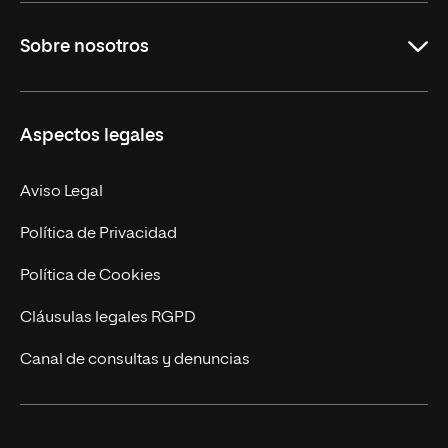
Grados
Sobre nosotros
Másteres Oficiales
Másteres Propios
Misión y Valores
Aspectos legales
Doctorados
Facultades
Experto Universitario
Nuestro Equipo
Aviso Legal
Postgrados
Trabaja en UNIR
Política de Privacidad
Cursos Universitarios
Actualidad
Política de Cookies
UNIR Revista
Cláusulas legales RGPD
Eventos
Canal de consultas y denuncias
Alianzas corporativas
Sala de prensa