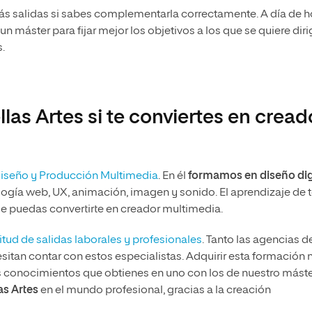
más salidas si sabes complementarla correctamente. A día de h
 máster para fijar mejor los objetivos a los que se quiere dirig
.
llas Artes si te conviertes en cread
 Diseño y Producción Multimedia
. En él
formamos en diseño dig
logía web, UX, animación, imagen y sonido. El aprendizaje de 
 que puedas convertirte en creador multimedia.
tud de salidas laborales y profesionales
. Tanto las agencias d
sitan contar con estos especialistas. Adquirir esta formación 
s conocimientos que obtienes en uno con los de nuestro máste
las Artes
en el mundo profesional, gracias a la creación