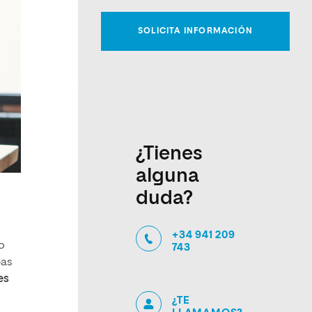
¿Tienes
alguna
duda?
+34 941 209
o
743
bas
es
¿TE