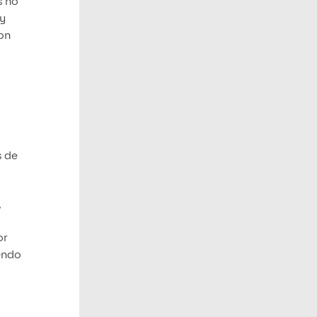
s no
y
con
s de
,
or
iendo