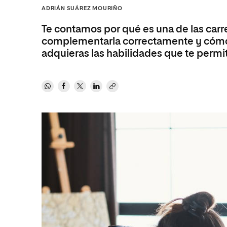
Diseño
Ingeniería y Tecnología
ADRIÁN SUÁREZ MOURIÑO
Ciencias P
Escuela de Humanidades
Ofici
Ciencias de la Salud
Diseño
Internacio
Inter
Te contamos por qué es una de las car
Normas de Organización y
Ciencias Sociales
Ciencias de la Salud
Funcionamiento
complementarla correctamente y cómo d
adquieras las habilidades que te permit
Humanidades
Ciencias Sociales
Artes
Humanidades
Música
Artes
Música