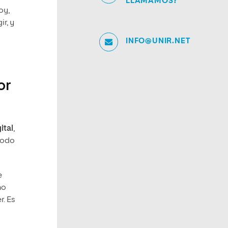
LLAMAMOS?
oy,
ir, y
INFO@UNIR.NET
or
ital
,
todo
e
no
r. Es