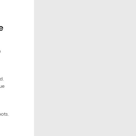
e
n
d.
ue
ots.