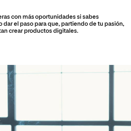
Máster Universitario en Psicopedagogía
olíticas y Relaciones
Acceso universitario para
na de Movilidad
nales
mayores
nacional
Máster Universitario en Atención Temprana y
reras con más oportunidades si sabes
Desarrollo Infantil
ar el paso para que, partiendo de tu pasión,
Máster Universitario en Enseñanza de Español
an crear productos digitales.
como Lengua Extranjera (ELE)