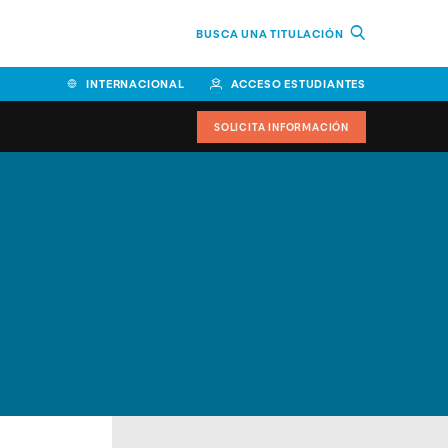
BUSCA UNA TITULACIÓN
INTERNACIONAL
ACCESO ESTUDIANTES
SOLICITA INFORMACIÓN
Facultad de Ciencias de la
Educación y Humanidades
Facultad de Ciencias de la
Salud
Facultad de Economía y
Empresa
Escuela Superior de Ingeniería
y Tecnología (ESIT)
Facultad de Derecho