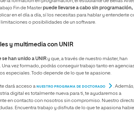
e la formación en programación, el estudiante de Bellas Arte
rabajo Fin de Master
puede llevarse a cabo sin programación,
car en el día a día, sí los necesitas para hablar y entenderte 
limitaciones o posibilidades de un software.
tales y multimedia con UNIR
e se han unido a UNIR
y que, a través de nuestro máster, han
. Una vez formado, podrás conseguir trabajo tanto en agencia
s especiales. Todo depende de lo que te apasione.
e te dará acceso a
. Además
NUESTRO PROGRAMA DE DOCTORADO
tria digital es totalmente nueva para ti, te ayudaremos a
Ponte en contacto con nosotros sin compromiso. Nuestro direct
 dudas. Encuentra trabajo y disfruta de lo que te apasiona hab