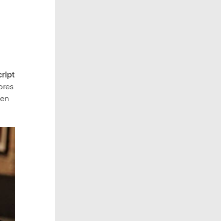
cript
ores
 en