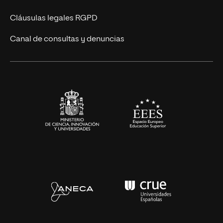
UNIR Revista
Cláusulas legales RGPD
Eventos
Canal de consultas y denuncias
Alianzas corporativas
Sala de prensa
Contacto