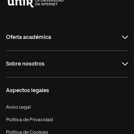
Universidad
Internacional
de
La
Rioja
Oferta académica
Grados
Sobre nosotros
Másteres Oficiales
Másteres Propios
Misión y Valores
Aspectos legales
Doctorados
Facultades
Experto Universitario
Nuestro Equipo
Aviso Legal
Postgrados
Trabaja en UNIR
Política de Privacidad
Cursos Universitarios
Actualidad
Política de Cookies