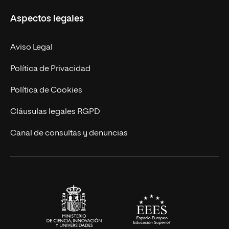
Misión y Valores
Aspectos legales
Doctorados
Facultades
Experto Universitario
Nuestro Equipo
Aviso Legal
Postgrados
Trabaja en UNIR
Política de Privacidad
Cursos Universitarios
Actualidad
Política de Cookies
UNIR Revista
Cláusulas legales RGPD
Eventos
Canal de consultas y denuncias
Alianzas corporativas
Sala de prensa
Contacto