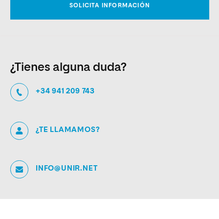
¿Tienes alguna duda?
+34 941 209 743
¿TE LLAMAMOS?
INFO@UNIR.NET