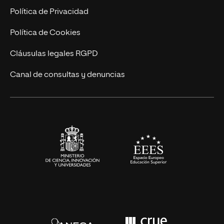
Postgrados
Trabaja en UNIR
Política de Privacidad
Cursos Universitarios
Actualidad
Política de Cookies
UNIR Revista
Cláusulas legales RGPD
Eventos
Canal de consultas y denuncias
Alianzas corporativas
Sala de prensa
Contacto