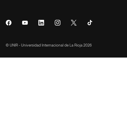
Síguenos
Síguenos
Síguenos
Síguenos
Síguenos
Síguenos
en
en
en
en
en
en
Facebook
YouTube
LinkedIn
Instagram
Twitter
Tiktok
© UNIR - Universidad Internacional de La Rioja 2026