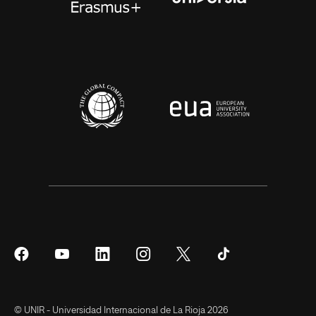
Síguenos
Síguenos
Síguenos
Síguenos
Síguenos
Síguenos
en
en
en
en
en
en
Facebook
YouTube
LinkedIn
Instagram
Twitter
Tiktok
© UNIR - Universidad Internacional de La Rioja 2026