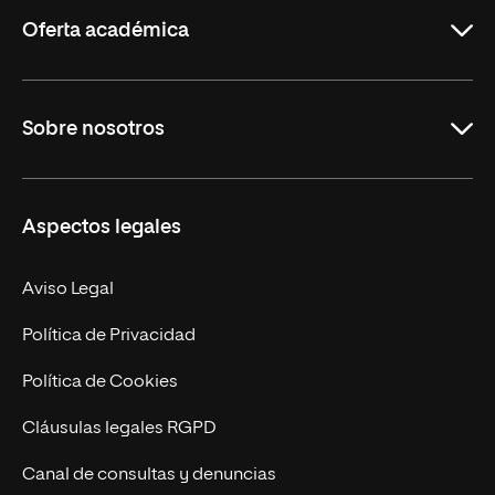
Rioja
Oferta académica
Grados
Sobre nosotros
Másteres Oficiales
Másteres Propios
Misión y Valores
Aspectos legales
Doctorados
Facultades
Experto Universitario
Nuestro Equipo
Aviso Legal
Postgrados
Trabaja en UNIR
Política de Privacidad
Cursos Universitarios
Actualidad
Política de Cookies
UNIR Revista
Cláusulas legales RGPD
Eventos
Canal de consultas y denuncias