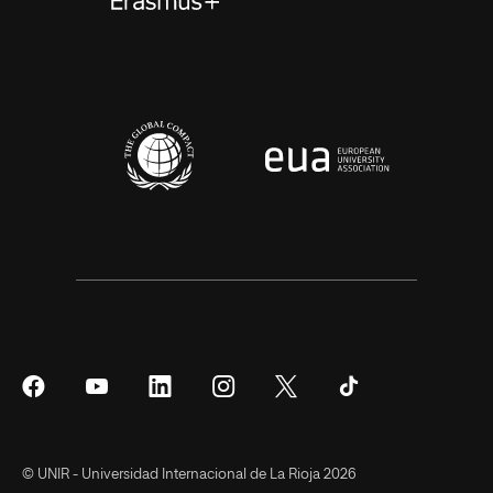
Síguenos
Síguenos
Síguenos
Síguenos
Síguenos
Síguenos
en
en
en
en
en
en
Facebook
YouTube
LinkedIn
Instagram
Twitter
Tiktok
© UNIR - Universidad Internacional de La Rioja 2026