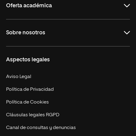
Oferta académica
Grados
Sobre nosotros
Másteres Oficiales
Másteres Propios
Misión y Valores
Aspectos legales
Doctorados
Facultades
Experto Universitario
Nuestro Equipo
Aviso Legal
Postgrados
Trabaja en UNIR
Política de Privacidad
Cursos Universitarios
Actualidad
Política de Cookies
UNIR Revista
Cláusulas legales RGPD
Eventos
Canal de consultas y denuncias