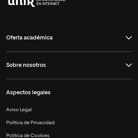
Universidad
Internacional
de
La
Rioja
Oferta académica
Grados
Sobre nosotros
Másteres Oficiales
Másteres Propios
Misión y Valores
Aspectos legales
Doctorados
Facultades
Experto Universitario
Nuestro Equipo
Aviso Legal
Postgrados
Trabaja en UNIR
Política de Privacidad
Cursos Universitarios
Actualidad
Política de Cookies