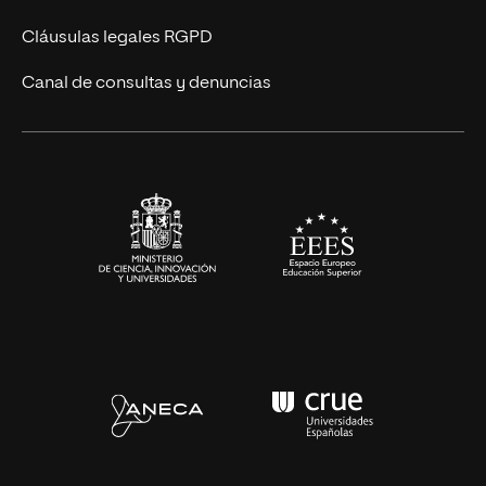
UNIR Revista
Cláusulas legales RGPD
Eventos
Canal de consultas y denuncias
Alianzas corporativas
Sala de prensa
Contacto