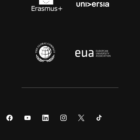
Síguenos
Síguenos
Síguenos
Síguenos
Síguenos
Síguenos
en
en
en
en
en
en
Facebook
YouTube
LinkedIn
Instagram
Twitter
Tiktok