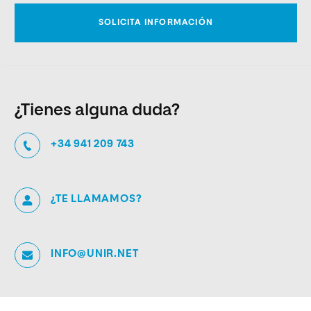
¿Tienes alguna duda?
+34 941 209 743
¿TE LLAMAMOS?
INFO@UNIR.NET