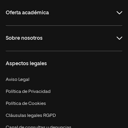
La
Rioja
Oferta académica
Grados
Sobre nosotros
Másteres Oficiales
Másteres Propios
Misión y Valores
Aspectos legales
Doctorados
Facultades
Experto Universitario
Nuestro Equipo
Aviso Legal
Postgrados
Trabaja en UNIR
Política de Privacidad
Cursos Universitarios
Actualidad
Política de Cookies
UNIR Revista
Cláusulas legales RGPD
Eventos
Canal de consultas y denuncias