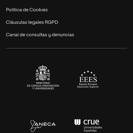
Cursos Universitarios
Actualidad
Política de Cookies
UNIR Revista
Cláusulas legales RGPD
Eventos
Canal de consultas y denuncias
Alianzas corporativas
Sala de prensa
Contacto