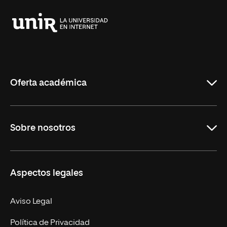
Universidad
Internacional
de
La
Rioja
Oferta académica
Grados
Sobre nosotros
Másteres Oficiales
Másteres Propios
Misión y Valores
Aspectos legales
Doctorados
Facultades
Experto Universitario
Nuestro Equipo
Aviso Legal
Postgrados
Trabaja en UNIR
Política de Privacidad