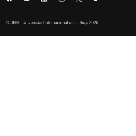
en
en
en
en
en
en
Facebook
YouTube
LinkedIn
Instagram
Twitter
Tiktok
© UNIR - Universidad Internacional de La Rioja 2026