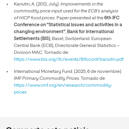
Kanutin, A. (2012, July).
Improvements in the
commodity price input used for the ECB’s analysis
of HICP food prices.
Paper presented at the
6th IFC
Conference on “Statistical issues and activities in a
changing environment”
,
Bank for International
Settlements (BIS)
, Basel, Switzerland. European
Central Bank (ECB), Directorate General Statistics –
Division MAC. Tomado de:
https://www.bis.org/ifc/events/6ifcconf/kanutin.pdf
International Monetary Fund. (2025, 6 de noviembre).
IMF Primary Commodity Prices
. Tomado de:
https://www.imf.org/en/research/commodity-
prices