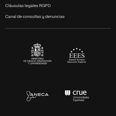
UNIR Revista
Cláusulas legales RGPD
Eventos
Canal de consultas y denuncias
Alianzas corporativas
Sala de prensa
Contacto