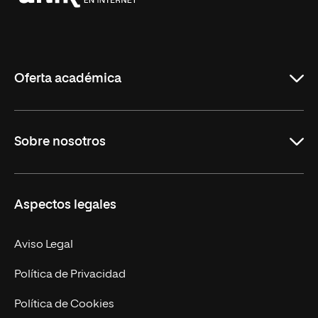
Universidad
Internacional
de
La
Rioja
Oferta académica
Grados
Sobre nosotros
Másteres Oficiales
Másteres Propios
Misión y Valores
Aspectos legales
Doctorados
Facultades
Experto Universitario
Nuestro Equipo
Aviso Legal
Postgrados
Trabaja en UNIR
Política de Privacidad
Cursos Universitarios
Actualidad
Política de Cookies