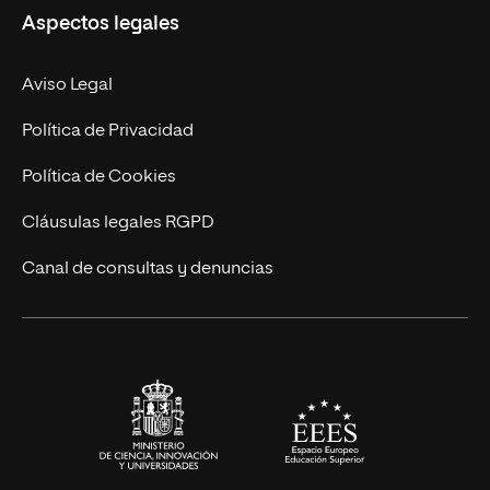
Aspectos legales
Doctorados
Facultades
Experto Universitario
Nuestro Equipo
Aviso Legal
Postgrados
Trabaja en UNIR
Política de Privacidad
Cursos Universitarios
Actualidad
Política de Cookies
UNIR Revista
Cláusulas legales RGPD
Eventos
Canal de consultas y denuncias
Alianzas corporativas
Sala de prensa
Contacto