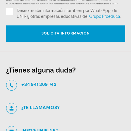
¿Tienes alguna duda?
+34 941 209 743
¿TE LLAMAMOS?
INFO@UNIR.NET