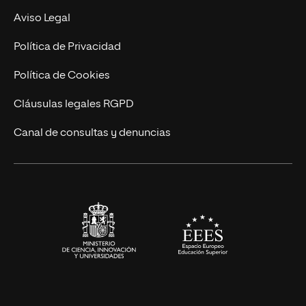
Experto Universitario
Nuestro Equipo
Aviso Legal
Postgrados
Trabaja en UNIR
Política de Privacidad
Cursos Universitarios
Actualidad
Política de Cookies
UNIR Revista
Cláusulas legales RGPD
Eventos
Canal de consultas y denuncias
Alianzas corporativas
Sala de prensa
Contacto