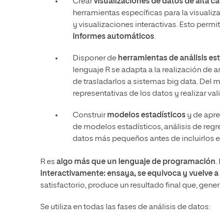
Crear
visualizaciones de datos de alta ca
herramientas específicas para la visualiz
y visualizaciones interactivas. Esto permi
informes automáticos
.
Disponer de
herramientas de análisis es
lenguaje R se adapta a la realización de
de trasladarlos a sistemas big data. Del
representativas de los datos y realizar va
Construir
modelos estadísticos
y de apre
de modelos estadísticos, análisis de reg
datos más pequeños antes de incluirlos e
R es
algo más que un lenguaje de programación
.
interactivamente: ensaya, se equivoca y vuelve a
satisfactorio, produce un resultado final que, gene
Se utiliza en todas las fases de análisis de datos: