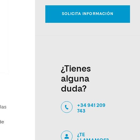
¿Tienes
alguna
duda?
+34 941 209
las
743
de
¿TE