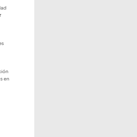
dad
r
es
ción
os en