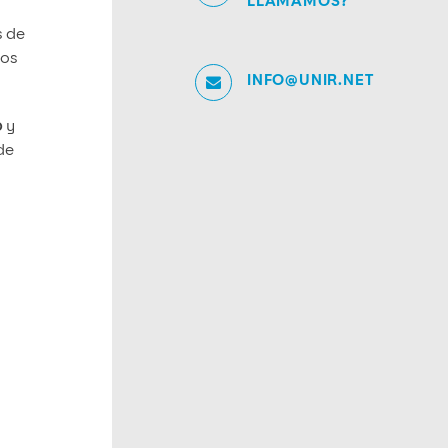
LLAMAMOS?
s de
dos
INFO@UNIR.NET
o
y
de