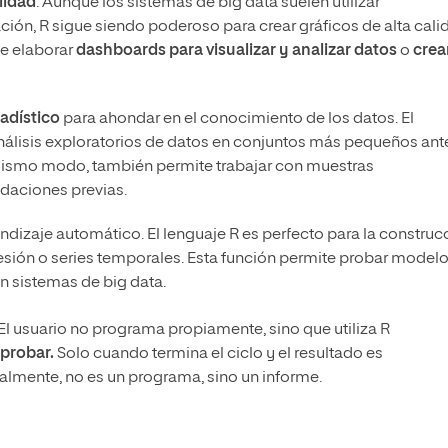
lidad
. Aunque los sistemas de big data suelen utilizar
ación, R sigue siendo poderoso para crear gráficos de alta cali
te elaborar
dashboards para visualizar y analizar datos
o
crea
tadístico
para ahondar en el conocimiento de los datos. El
 análisis exploratorios de datos en conjuntos más pequeños ant
 mismo modo, también permite trabajar con muestras
lidaciones previas.
ndizaje automático. El lenguaje R es perfecto para la construc
resión o series temporales. Esta función permite probar model
n sistemas de big data.
 El usuario no programa propiamente, sino que utiliza R
 probar.
Solo cuando termina el ciclo y el resultado es
ralmente, no es un programa, sino un informe.