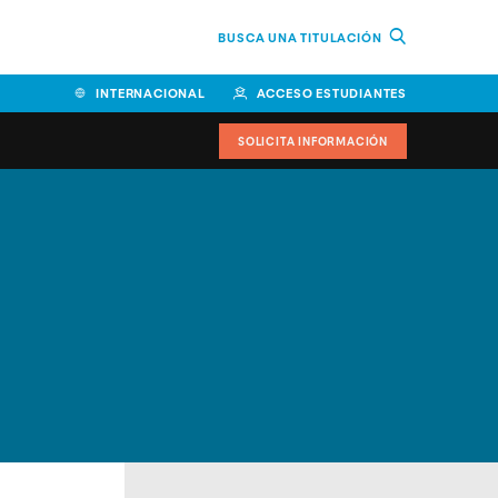
BUSCA UNA TITULACIÓN
INTERNACIONAL
ACCESO ESTUDIANTES
SOLICITA INFORMACIÓN
Facultad de Ciencias de la
Educación y Humanidades
Facultad de Ciencias de la
Salud
Facultad de Economía y
Empresa
Escuela Superior de Ingeniería
y Tecnología (ESIT)
Facultad de Derecho