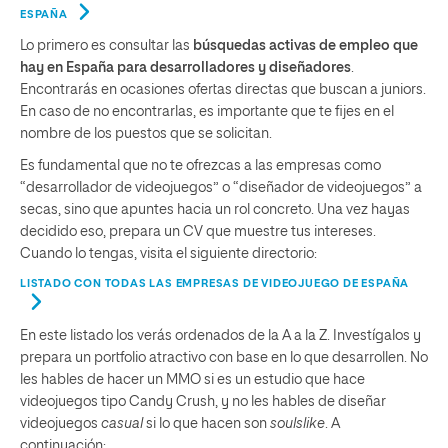
ESPAÑA
Lo primero es consultar las
búsquedas activas de empleo que
hay en España para desarrolladores y diseñadores
.
Encontrarás en ocasiones ofertas directas que buscan a juniors.
En caso de no encontrarlas, es importante que te fijes en el
nombre de los puestos que se solicitan.
Es fundamental que no te ofrezcas a las empresas como
“desarrollador de videojuegos” o “diseñador de videojuegos” a
secas, sino que apuntes hacia un rol concreto. Una vez hayas
decidido eso, prepara un CV que muestre tus intereses.
Cuando lo tengas, visita el siguiente directorio:
LISTADO CON TODAS LAS EMPRESAS DE VIDEOJUEGO DE ESPAÑA
En este listado los verás ordenados de la A a la Z. Investígalos y
prepara un portfolio atractivo con base en lo que desarrollen. No
les hables de hacer un MMO si es un estudio que hace
videojuegos tipo Candy Crush, y no les hables de diseñar
videojuegos
casual
si lo que hacen son
soulslike
. A
continuación: