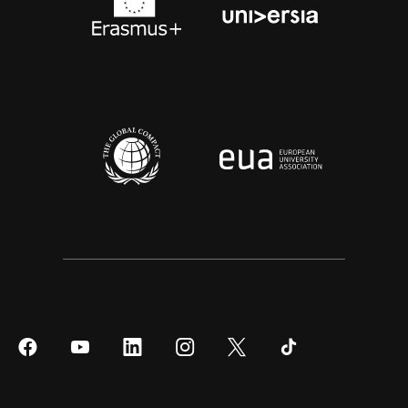
Síguenos
Síguenos
Síguenos
Síguenos
Síguenos
Síguenos
en
en
en
en
en
en
Facebook
YouTube
LinkedIn
Instagram
Twitter
Tiktok