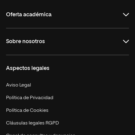
La
Rioja
Oferta académica
Grados
Sobre nosotros
Másteres Oficiales
Másteres Propios
Misión y Valores
Aspectos legales
Doctorados
Facultades
Experto Universitario
Nuestro Equipo
Aviso Legal
Postgrados
Trabaja en UNIR
Política de Privacidad
Cursos Universitarios
Actualidad
Política de Cookies
UNIR Revista
Cláusulas legales RGPD
Eventos