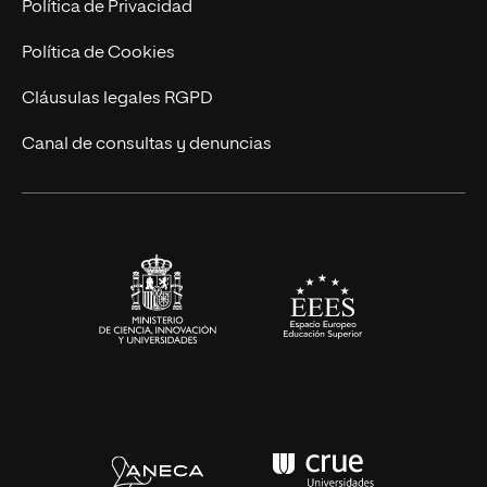
Trabaja en UNIR
Política de Privacidad
Cursos Universitarios
Actualidad
Política de Cookies
UNIR Revista
Cláusulas legales RGPD
Eventos
Canal de consultas y denuncias
Alianzas corporativas
Sala de prensa
Contacto