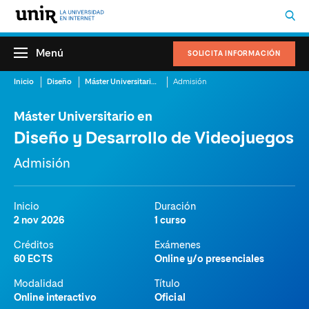
Menú
SOLICITA INFORMACIÓN
Inicio
Diseño
Máster Universitario en Diseño y Desarrollo de Videojuegos
Admisión
Máster Universitario en
Diseño y Desarrollo de Videojuegos
Admisión
Inicio
Duración
2 nov 2026
1 curso
Créditos
Exámenes
60 ECTS
Online y/o presenciales
Modalidad
Título
Online interactivo
Oficial