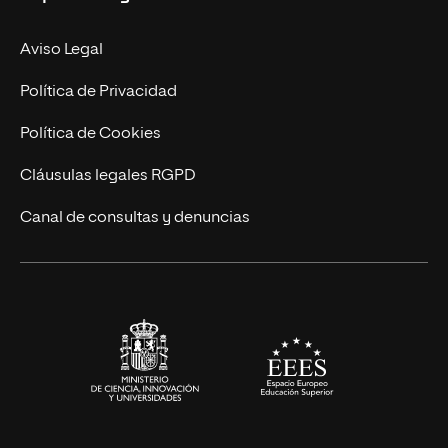
Facultades
Experto Universitario
Nuestro Equipo
Aviso Legal
Postgrados
Trabaja en UNIR
Política de Privacidad
Cursos Universitarios
Actualidad
Política de Cookies
UNIR Revista
Cláusulas legales RGPD
Eventos
Canal de consultas y denuncias
Alianzas corporativas
Sala de prensa
Contacto