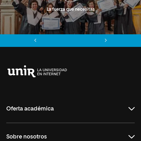
La fuerza que necesitas
Anterior
Siguiente
Universidad
Internacional
de
La
Rioja
Oferta académica
Grados
Sobre nosotros
Másteres Oficiales