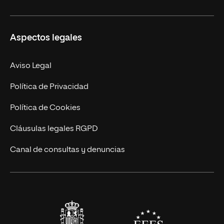
Másteres Propios
Misión y Valores
Aspectos legales
Doctorados
Facultades
Experto Universitario
Nuestro Equipo
Aviso Legal
Postgrados
Trabaja en UNIR
Política de Privacidad
Cursos Universitarios
Actualidad
Política de Cookies
UNIR Revista
Cláusulas legales RGPD
Eventos
Canal de consultas y denuncias
Alianzas corporativas
Sala de prensa
Contacto