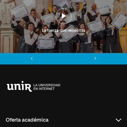
La fuerza que necesitas
Anterior
Siguiente
Universidad
Internacional
de
La
Rioja
Oferta académica