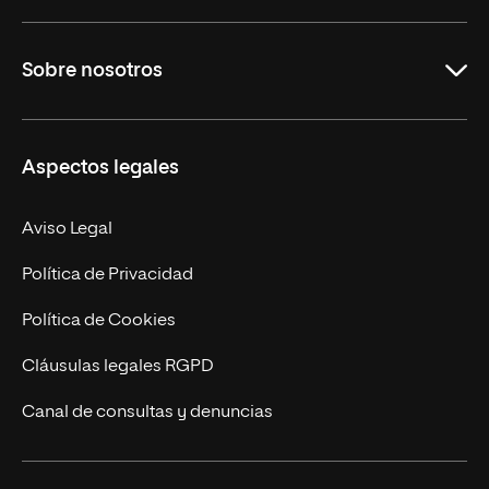
Grados
Sobre nosotros
Másteres Oficiales
Másteres Propios
Misión y Valores
Aspectos legales
Doctorados
Facultades
Experto Universitario
Nuestro Equipo
Aviso Legal
Postgrados
Trabaja en UNIR
Política de Privacidad
Cursos Universitarios
Actualidad
Política de Cookies
UNIR Revista
Cláusulas legales RGPD
Eventos
Canal de consultas y denuncias
Alianzas corporativas