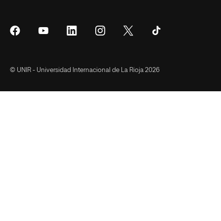
Síguenos
Síguenos
Síguenos
Síguenos
Síguenos
Síguenos
en
en
en
en
en
en
Facebook
YouTube
LinkedIn
Instagram
Twitter
Tiktok
© UNIR - Universidad Internacional de La Rioja 2026