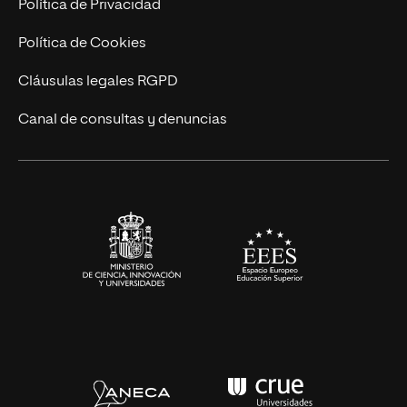
Trabaja en UNIR
Política de Privacidad
Cursos Universitarios
Actualidad
Política de Cookies
UNIR Revista
Cláusulas legales RGPD
Eventos
Canal de consultas y denuncias
Alianzas corporativas
Sala de prensa
Contacto