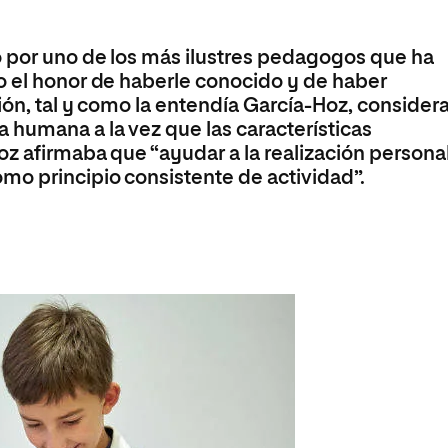
Máster Universitario en Psicopedagogía
olíticas y Relaciones
Acceso universitario para
na de Movilidad
nales
mayores
nacional
Máster Universitario en Atención Temprana y
o por uno de los más ilustres pedagogos que ha
Desarrollo Infantil
o el honor de haberle conocido y de haber
Máster Universitario en Enseñanza de Español
ión, tal y como la entendía García-Hoz, consider
como Lengua Extranjera (ELE)
 humana a la vez que las características
z afirmaba que “ayudar a la realización persona
mo principio consistente de actividad”.