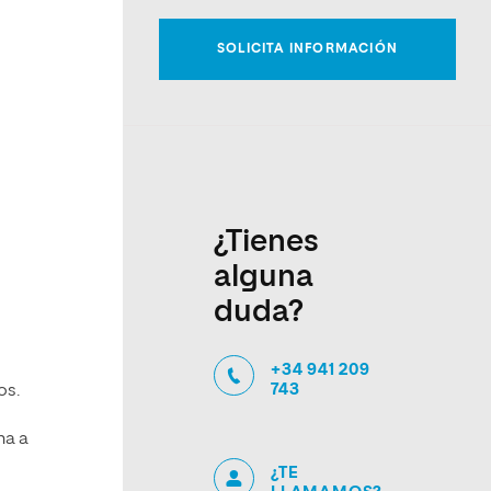
¿Tienes
alguna
duda?
o
+34 941 209
743
os.
na a
¿TE