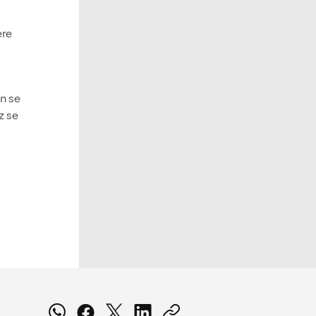
re
n se
z se