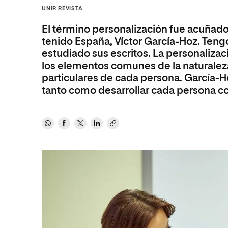
Diseño
Ingeniería y Tecnología
UNIR REVISTA
Ciencias P
Escuela de Humanidades
Ofici
Ciencias de la Salud
Diseño
Internacio
Inter
El término personalización fue acuñad
Normas de Organización y
Ciencias Sociales
Ciencias de la Salud
Funcionamiento
tenido España, Víctor García-Hoz. Teng
estudiado sus escritos. La personalizac
Humanidades
Ciencias Sociales
los elementos comunes de la naturaleza
Artes
Humanidades
particulares de cada persona. García-Ho
tanto como desarrollar cada persona co
Música
Artes
Música