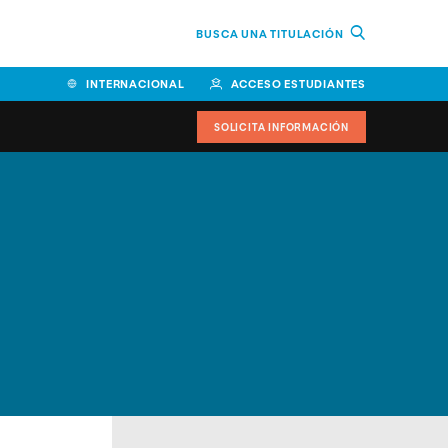
BUSCA UNA TITULACIÓN
INTERNACIONAL
ACCESO ESTUDIANTES
SOLICITA INFORMACIÓN
Facultad de Ciencias de la
Educación y Humanidades
Facultad de Ciencias de la
Salud
Facultad de Economía y
Empresa
Escuela Superior de Ingeniería
y Tecnología (ESIT)
Facultad de Derecho