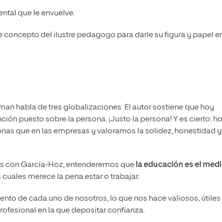
ntal que le envuelve.
ncepto del ilustre pedagogo para darle su figura y papel en
man habla de tres globalizaciones. El autor sostiene que hoy
ción puesto sobre la persona. ¡Justo la persona! Y es cierto: h
as que en las empresas y valoramos la solidez, honestidad y
ás con García-Hoz, entenderemos que
la educación es el med
cuales merece la pena estar o trabajar.
ento de cada uno de nosotros, lo que nos hace valiosos, útiles
ofesional en la que depositar confianza.