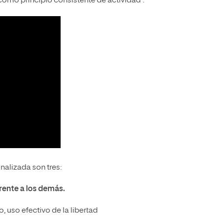
omo principio consistente de actividad”.
alizada son tres:
rente a los demás.
uso efectivo de la libertad