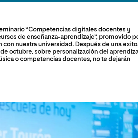
Máster Universitario en Psicopedagogía
olíticas y Relaciones
Acceso universitario para
na de Movilidad
nales
mayores
nacional
Máster Universitario en Atención Temprana y
Desarrollo Infantil
eminario “Competencias digitales docentes y
Máster Universitario en Enseñanza de Español
como Lengua Extranjera (ELE)
ecursos de enseñanza-aprendizaje”, promovido p
n con nuestra universidad. Después de una exito
 de octubre, sobre personalización del aprendiza
Música o competencias docentes, no te dejarán