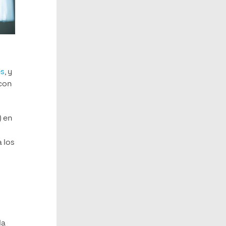
es
, y
 con
) en
 los
la