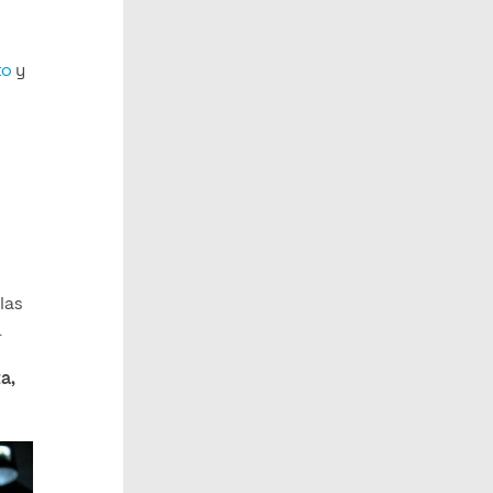
to
y
 las
.
a,