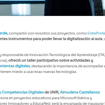
erde
,
compartió con nosotros sus proyectos, como
EntreProf
tes instrumentos para poder llevar la digitalización al aula
,
 y responsable de Innovación Tecnológica del Aprendizaje (ITA
ona),
ofreció un taller participativo sobre actividades y
mientas digitales
, destacando la importancia de acompañar a
tienen miedo a usar esas nuevas tecnologías.
y Competencias Digitales
de UNIR,
Almudena Castellanos
esora en proyectos educativos para Microsoft Ibérica y
ores Innovadores
y
EducaRed,
será la encargada de inaugurar 