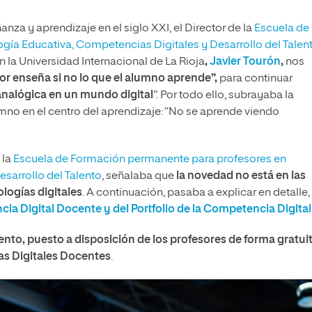
nza y aprendizaje en el siglo XXI, el Director de la
Escuela de
ía Educativa, Competencias Digitales y Desarrollo del Talen
 la Universidad Internacional de La Rioja
,
Javier Tourón
,
nos
sor enseña si no lo que el alumno aprende”,
para continuar
analógica en un mundo digital
”. Por todo ello, subrayaba la
umno en el centro del aprendizaje: “No se aprende viendo
 la
Escuela de Formación permanente para profesores en
sarrollo del Talento
, señalaba que
la novedad no está en las
ologías digitales
. A continuación, pasaba a explicar en detalle,
 Digital Docente y del Portfolio de la Competencia Digital
nto, puesto a disposición de los profesores de forma gratuit
s Digitales Docentes
.