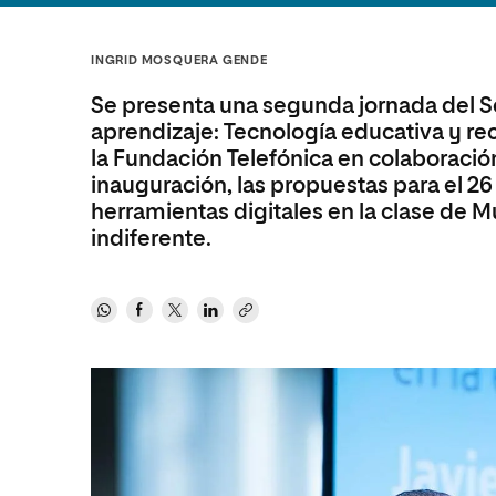
Diseño
Ingeniería y Tecnología
Ciencias P
Escuela de Humanidades
Ofici
Ciencias de la Salud
Diseño
Internacio
Inter
INGRID MOSQUERA GENDE
Normas de Organización y
Ciencias Sociales
Ciencias de la Salud
Funcionamiento
Se presenta una segunda jornada del S
Humanidades
Ciencias Sociales
aprendizaje: Tecnología educativa y r
la Fundación Telefónica en colaboració
Artes
Humanidades
inauguración, las propuestas para el 26
Música
Artes
herramientas digitales en la clase de 
Música
indiferente.