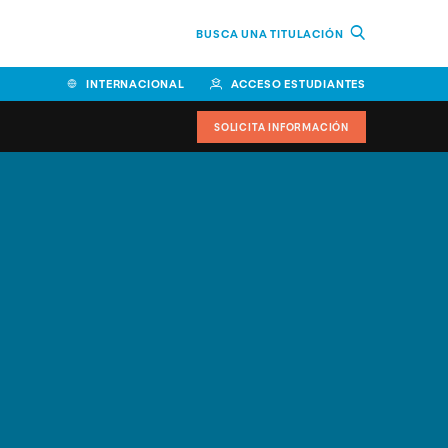
BUSCA UNA TITULACIÓN
INTERNACIONAL
ACCESO ESTUDIANTES
SOLICITA INFORMACIÓN
Facultad de Ciencias de la
Educación y Humanidades
Facultad de Ciencias de la
Salud
Facultad de Economía y
Empresa
Escuela Superior de Ingeniería
y Tecnología (ESIT)
Facultad de Derecho