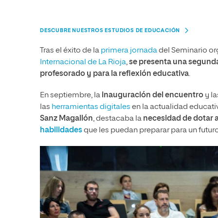
DESCUBRE NUESTROS ESTUDIOS DE EDUCACIÓN
Tras el éxito de la
primera jornada
del Seminario or
Internacional de La Rioja
,
se presenta una segunda
profesorado y para la reflexión educativa
.
En septiembre, la
inauguración del encuentro
y la
las
herramientas digitales
en la actualidad educativ
Sanz Magallón
, destacaba la
necesidad de dotar 
habilidades
que les puedan preparar para un futu