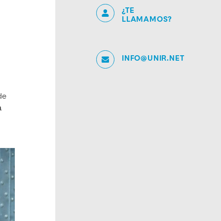
¿TE
LLAMAMOS?
INFO@UNIR.NET
de
a