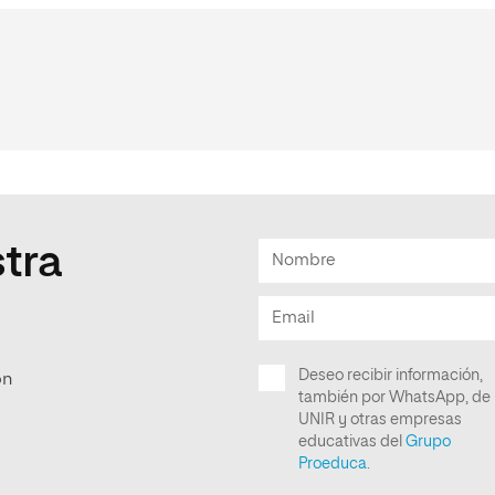
tra
ón