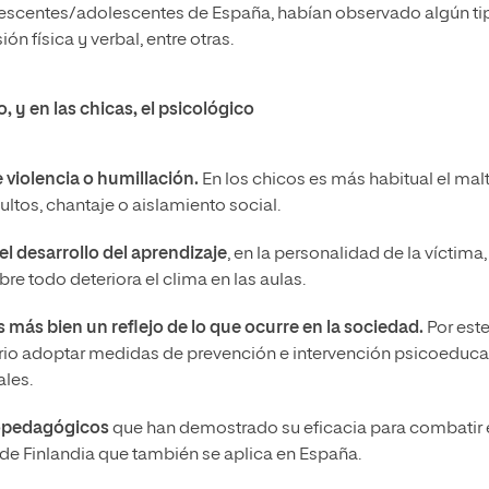
olescentes/adolescentes de España, habían observado algún ti
ón física y verbal, entre otras.
o, y en las chicas, el psicológico
e violencia o humillación
.
En los chicos es más habitual el mal
sultos, chantaje o aislamiento social.
el desarrollo del aprendizaje
, en la personalidad de la víctima,
bre todo deteriora el clima en las aulas.
s más bien un reflejo de lo que ocurre en la sociedad.
Por est
rio adoptar medidas de prevención e intervención psicoeducat
ales.
opedagógicos
que han demostrado su eficacia para combatir 
 de Finlandia que también se aplica en España.