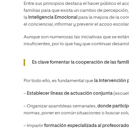
Entre sus principios destaca el hacer público el a
familias para que exista un cambio de percepción;
la
Inteligencia Emocional
para la mejora de la conv
el concienciar, informar y prevenir el acoso escolar
Aunque son numerosas las iniciativas que se están 
insuficientes, por lo que hay que continuar desar
Es clave fomentar la cooperación de las famili
Por todo ello, es fundamental que
la intervención 
–
Establecer líneas de actuación conjunta
(escuela
–
Organizar asambleas semanales,
donde particip
normas, poner en común situaciones o buscar soluc
– Impartir
formación especializada al profesorado