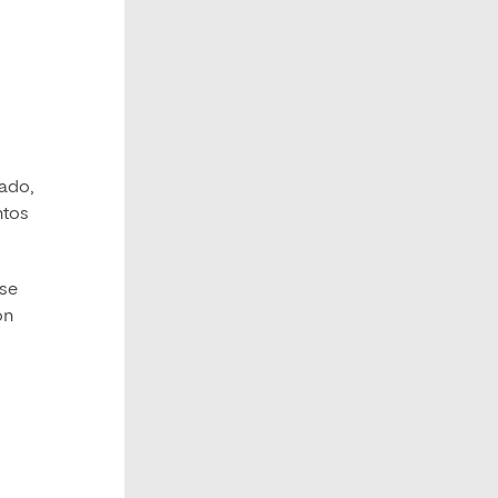
nado,
ntos
rse
ón