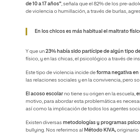
de 10 a 17 años”
, señala que el 82% de los pre-ad
de violencia o humillación, a través de burlas, agresi
En los chicos es más habitual el maltrato físic
Y que un
23% había sido partícipe de algún tipo d
físico, y en las chicas, el psicológico a través de in
Este tipo de violencia incide de
forma negativa en 
las relaciones sociales y en la convivencia, pero so
El acoso escolar
no tiene su origen en la escuela,
e
motivo, para abordar esta problemática es necesa
así como la implicación de todos los agentes soci
Existen diversas
metodologías y programas psic
bullying. Nos referimos al
Método KIVA
,
originario