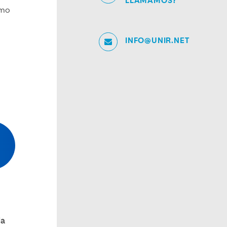
LLAMAMOS?
omo
INFO@UNIR.NET
s
la