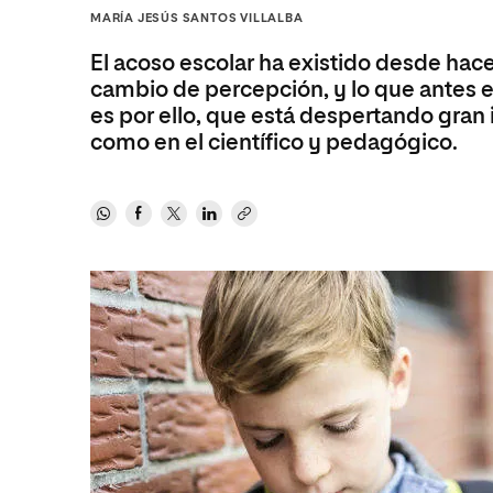
Diseño
Ingeniería y Tecnología
MARÍA JESÚS SANTOS VILLALBA
Ciencias P
Escuela de Humanidades
Ofici
Ciencias de la Salud
Diseño
Internacio
Inter
El acoso escolar ha existido desde hac
Normas de Organización y
Ciencias Sociales
Ciencias de la Salud
Funcionamiento
cambio de percepción, y lo que antes e
es por ello, que está despertando gran 
Humanidades
Ciencias Sociales
como en el científico y pedagógico.
Artes
Humanidades
Música
Artes
Música