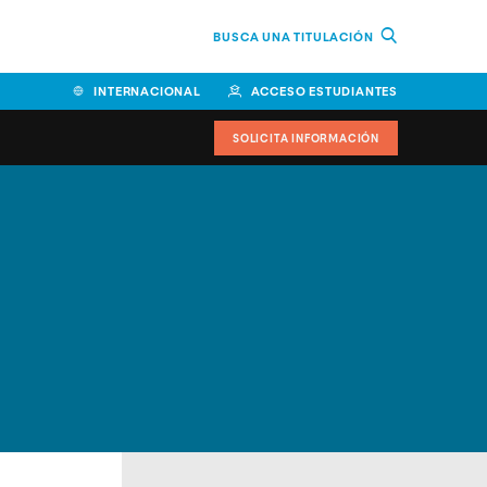
BUSCA UNA TITULACIÓN
INTERNACIONAL
ACCESO ESTUDIANTES
SOLICITA INFORMACIÓN
Facultad de Ciencias de la
Educación y Humanidades
Facultad de Ciencias de la
Salud
Facultad de Economía y
Empresa
Escuela Superior de Ingeniería
y Tecnología (ESIT)
Facultad de Derecho