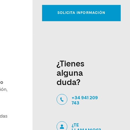
¿Tienes
alguna
duda?
lo
ión,
+34 941 209
743
idas
¿TE