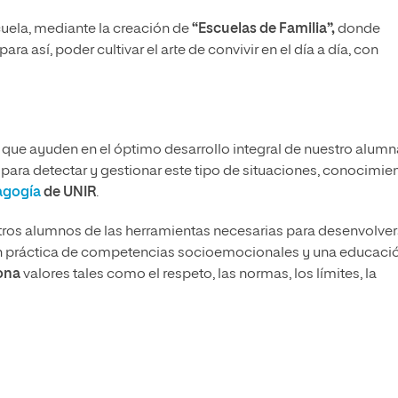
cuela, mediante la creación de
“
Escuelas de Familia
”,
donde
a así, poder cultivar el arte de convivir en el día a día, con
s que ayuden en el óptimo desarrollo integral de nuestro alum
ara detectar y gestionar este tipo de situaciones, conocimie
agogía
de UNIR
.
ros alumnos de las herramientas necesarias para desenvolve
a en práctica de competencias socioemocionales y una educaci
sona
valores tales como el respeto, las normas, los límites, la