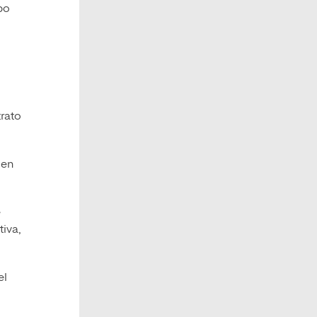
po
trato
 en
e
iva,
el