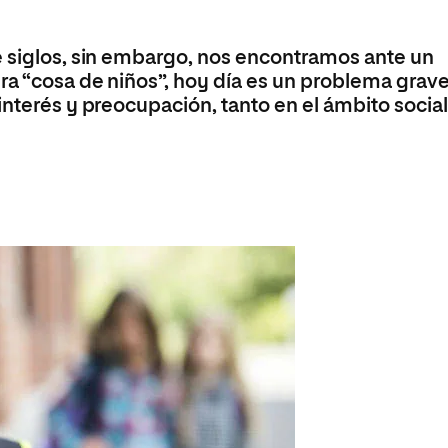
Máster Universitario en Psicopedagogía
olíticas y Relaciones
Acceso universitario para
na de Movilidad
nales
mayores
nacional
Máster Universitario en Atención Temprana y
e siglos, sin embargo, nos encontramos ante un
Desarrollo Infantil
ra “cosa de niños”, hoy día es un problema grave
Máster Universitario en Enseñanza de Español
interés y preocupación, tanto en el ámbito social
como Lengua Extranjera (ELE)