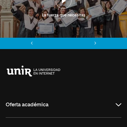
La fuerza que necesitas
Anterior
Siguiente
Universidad
Internacional
de
La
Rioja
Oferta académica
Grados