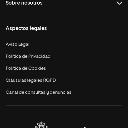
Sobre nosotros
Másteres Oficiales
Másteres Propios
Misión y Valores
Aspectos legales
Doctorados
Facultades
Experto Universitario
Nuestro Equipo
Aviso Legal
Postgrados
Trabaja en UNIR
Política de Privacidad
Cursos Universitarios
Actualidad
Política de Cookies
UNIR Revista
Cláusulas legales RGPD
Eventos
Canal de consultas y denuncias
Alianzas corporativas
Sala de prensa
Contacto