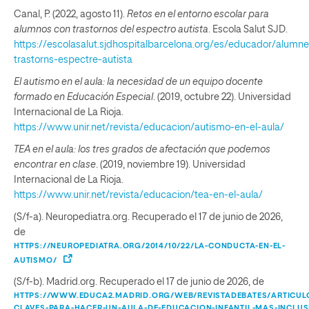
Canal, P. (2022, agosto 11).
Retos en el entorno escolar para
alumnos con trastornos del espectro autista
. Escola Salut SJD.
https://escolasalut.sjdhospitalbarcelona.org/es/educador/alumne
trastorns-espectre-autista
El autismo en el aula: la necesidad de un equipo docente
formado en Educación Especial
. (2019, octubre 22). Universidad
Internacional de La Rioja.
https://www.unir.net/revista/educacion/autismo-en-el-aula/
TEA en el aula: los tres grados de afectación que podemos
encontrar en clase
. (2019, noviembre 19). Universidad
Internacional de La Rioja.
https://www.unir.net/revista/educacion/tea-en-el-aula/
(S/f-a). Neuropediatra.org. Recuperado el 17 de junio de 2026,
de
HTTPS://NEUROPEDIATRA.ORG/2014/10/22/LA-CONDUCTA-EN-EL-
AUTISMO/
(S/f-b). Madrid.org. Recuperado el 17 de junio de 2026, de
HTTPS://WWW.EDUCA2.MADRID.ORG/WEB/REVISTADEBATES/ARTICULO
CLAVES-PARA-HACER-UN-AULA-DE-EDUCACION-INFANTIL-MAS-INCLUS