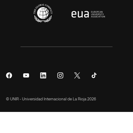
Síguenos
Síguenos
Síguenos
Síguenos
Síguenos
Síguenos
en
en
en
en
en
en
Facebook
YouTube
LinkedIn
Instagram
Twitter
Tiktok
© UNIR - Universidad Internacional de La Rioja 2026